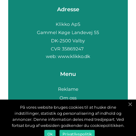
Adresse
web:
www.klikko.dk
Menu
Reklame
Om oss
Cookies
På vores website bruges cookies til at huske dine
indstillinger, statistik og personalisering af indhold og
Kontakt Oss
annoncer. Denne information deles med tredjepart. Ved
Sitemap
fortsat brug af websiden godkender du cookiepolitikken.
Ok
Privatlivspolitik