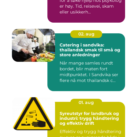
for å søke hjelp hos psykolog
er høy. Tid, reisevei, skam
eller usikkerh...
02. aug
Catering i sandvika:
thailandsk smak til små og
store anledninger
Når mange samles rundt
bordet, blir maten fort
midtpunktet. I Sandvika ser
flere nå mot thailandsk c...
01. aug
Syreutstyr for landbruk og
industri: trygg håndtering
og effektiv drift
Effektiv og trygg håndtering