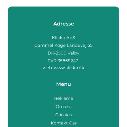
Adresse
web:
www.klikko.dk
Menu
Reklame
Om oss
Cookies
På vores website bruges cookies til at huske dine
indstillinger, statistik og personalisering af indhold og
Kontakt Oss
annoncer. Denne information deles med tredjepart. Ved