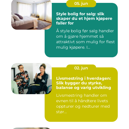
05. jun
Style bolig for salg: slik
skaper du et hjem kjøpere
faller for
Å style bolig før salg handler
om å gjøre hjemmet så
attraktivt som mulig for flest
mulig kjøpere. I...
02. jun
Livsmestring i hverdagen:
Slik bygger du styrke,
balanse og varig utvikling
Livsmestring handler om
evnen til å håndtere livets
oppturer og nedturer med
stør...