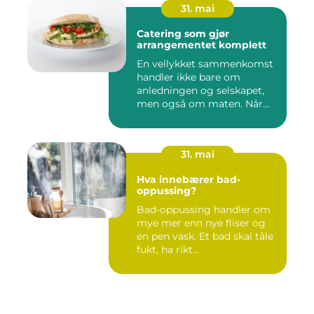
31. mai
Catering som gjør
arrangementet komplett
En vellykket sammenkomst
handler ikke bare om
anledningen og selskapet,
men også om maten. Når
gjest...
31. mai
Hva innebærer bad-
oppussing?
Bad-oppussing handler om
mye mer enn nye fliser og
en pen vask. Et bad skal tåle
fukt, ha rikt...