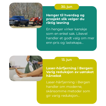
30. jun
Henger til hverdag og
prosjekt slik velger du
riktig løsning
En henger virker kanskje
som en enkel sak. Likevel
handler et godt valg om mer
enn pris og lastekapa...
13. jun
Laser-hårfjerning i Bergen:
Varig reduksjon av uønsket
hårvekst
Laser-hårfjerning i Bergen
handler om moderne,
skånsomme metoder som
gir varig reduksjon...