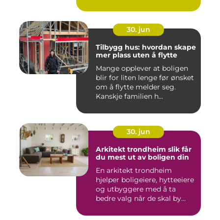
30. jun
Tilbygg hus: hvordan skape
mer plass uten å flytte
Mange opplever at boligen
blir for liten lenge før ønsket
om å flytte melder seg.
Kanskje familien h...
30. jun
Arkitekt trondheim slik får
du mest ut av boligen din
En arkitekt trondheim
hjelper boligeiere, hytteeiere
og utbyggere med å ta
bedre valg når de skal by...