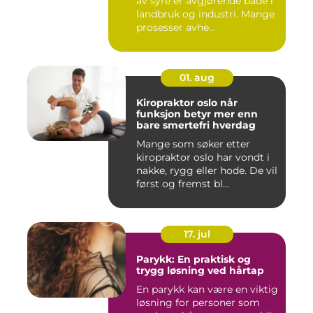
av syre er avgjørende både i
landbruk og industri. Mange
prosesser avhe...
01. aug
Kiropraktor oslo når
funksjon betyr mer enn
bare smertefri hverdag
Mange som søker etter
kiropraktor oslo har vondt i
nakke, rygg eller hode. De vil
først og fremst bl...
17. jul
Parykk: En praktisk og
trygg løsning ved hårtap
En parykk kan være en viktig
løsning for personer som