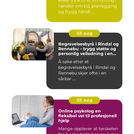
esker fra A til B. En flytting
handler om tid, planlegging
og trygg håndt...
03. aug
Begravelsesbyrå i Rindal og
Rennebu – trygg støtte og
personlig veiledning i en
vanskelig tid
Å søke etter et
begravelsesbyrå i Rindal og
Rennebu skjer ofte i en
sårbar ...
03. aug
Online psykolog en
fleksibel vei til profesjonell
hjelp
Mange opplever at terskelen