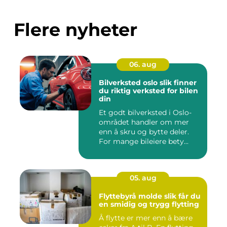
Flere nyheter
06. aug
Bilverksted oslo slik finner
du riktig verksted for bilen
din
Et godt bilverksted i Oslo-
området handler om mer
enn å skru og bytte deler.
For mange bileiere bety...
05. aug
Flyttebyrå molde slik får du
en smidig og trygg flytting
Å flytte er mer enn å bære