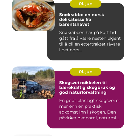
01. jun
Snøkrabbe en norsk
delikatesse fra
barentshavet
Snøkrabben har på kort tid
gått fra å være nesten ukjent
til å bli en ettertraktet råvare
i det nors...
01. jun
Skogsvei nøkkelen til
bærekraftig skogbruk og
god naturforvaltning
En godt planlagt skogsvei er
mer enn en praktisk
adkomst inn i skogen. Den
påvirker økonomi, naturmi...