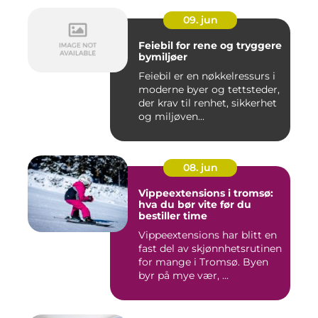
09. jun
Feiebil for rene og tryggere
bymiljøer
Feiebil er en nøkkelressurs i
moderne byer og tettsteder,
der krav til renhet, sikkerhet
og miljøven...
08. jun
Vippeextensions i tromsø:
hva du bør vite før du
bestiller time
Vippeextensions har blitt en
fast del av skjønnhetsrutinen
for mange i Tromsø. Byen
byr på mye vær, ...