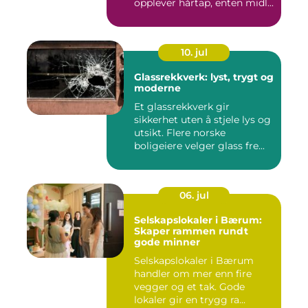
opplever hårtap, enten midl...
10. jul
Glassrekkverk: lyst, trygt og
moderne
Et glassrekkverk gir
sikkerhet uten å stjele lys og
utsikt. Flere norske
boligeiere velger glass fre...
06. jul
Selskapslokaler i Bærum:
Skaper rammen rundt
gode minner
Selskapslokaler i Bærum
handler om mer enn fire
vegger og et tak. Gode
lokaler gir en trygg ra...