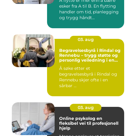
Å flytte er mer enn å bære
esker fra A til B. En flytting
handler om tid, planlegging
og trygg håndt...
03. aug
Begravelsesbyrå i Rindal og
Rennebu – trygg støtte og
personlig veiledning i en
vanskelig tid
Å søke etter et
begravelsesbyrå i Rindal og
Rennebu skjer ofte i en
sårbar ...
03. aug
Online psykolog en
fleksibel vei til profesjonell
hjelp