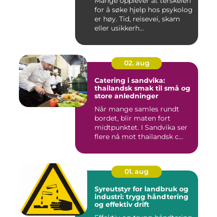
Mange opplever at terskelen
for å søke hjelp hos psykolog
er høy. Tid, reisevei, skam
eller usikkerh...
02. aug
Catering i sandvika:
thailandsk smak til små og
store anledninger
Når mange samles rundt
bordet, blir maten fort
midtpunktet. I Sandvika ser
flere nå mot thailandsk c...
01. aug
Syreutstyr for landbruk og
industri: trygg håndtering
og effektiv drift