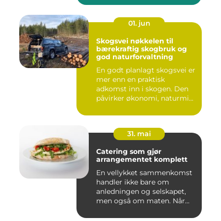
01. jun
Skogsvei nøkkelen til
bærekraftig skogbruk og
god naturforvaltning
En godt planlagt skogsvei er
mer enn en praktisk
adkomst inn i skogen. Den
påvirker økonomi, naturmi...
31. mai
Catering som gjør
arrangementet komplett
En vellykket sammenkomst
handler ikke bare om
anledningen og selskapet,
men også om maten. Når
gjest...