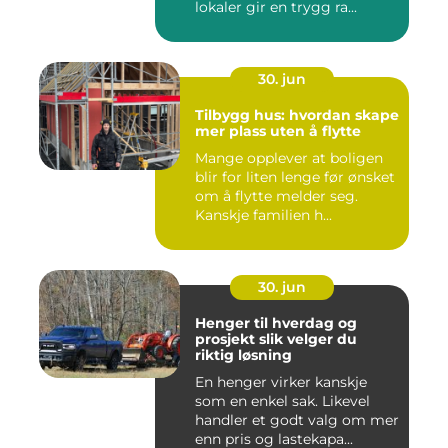
lokaler gir en trygg ra...
30. jun
Tilbygg hus: hvordan skape
mer plass uten å flytte
Mange opplever at boligen
blir for liten lenge før ønsket
om å flytte melder seg.
Kanskje familien h...
30. jun
Henger til hverdag og
prosjekt slik velger du
riktig løsning
En henger virker kanskje
som en enkel sak. Likevel
handler et godt valg om mer
enn pris og lastekapa...