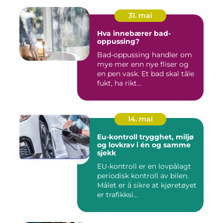
31. mai
Hva innebærer bad-
oppussing?
Bad-oppussing handler om
mye mer enn nye fliser og
en pen vask. Et bad skal tåle
fukt, ha rikt...
14. mai
Eu-kontroll trygghet, miljø
og lovkrav i én og samme
sjekk
EU-kontroll er en lovpålagt
periodisk kontroll av bilen.
Målet er å sikre at kjøretøyet
er trafikksi...