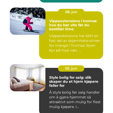
08. jun
Vippeextensions i tromsø:
hva du bør vite før du
bestiller time
Vippeextensions har blitt en
fast del av skjønnhetsrutinen
for mange i Tromsø. Byen
byr på mye vær, ...
05. jun
Style bolig for salg: slik
skaper du et hjem kjøpere
faller for
Å style bolig før salg handler
om å gjøre hjemmet så
attraktivt som mulig for flest
mulig kjøpere. I...