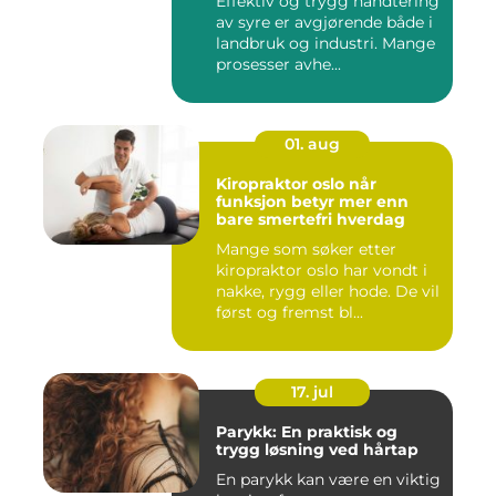
Effektiv og trygg håndtering
av syre er avgjørende både i
landbruk og industri. Mange
prosesser avhe...
01. aug
Kiropraktor oslo når
funksjon betyr mer enn
bare smertefri hverdag
Mange som søker etter
kiropraktor oslo har vondt i
nakke, rygg eller hode. De vil
først og fremst bl...
17. jul
Parykk: En praktisk og
trygg løsning ved hårtap
En parykk kan være en viktig