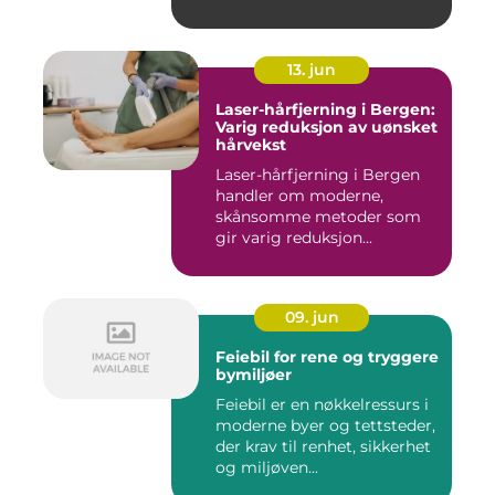
13. jun
Laser-hårfjerning i Bergen:
Varig reduksjon av uønsket
hårvekst
Laser-hårfjerning i Bergen
handler om moderne,
skånsomme metoder som
gir varig reduksjon...
09. jun
Feiebil for rene og tryggere
bymiljøer
Feiebil er en nøkkelressurs i
moderne byer og tettsteder,
der krav til renhet, sikkerhet
og miljøven...