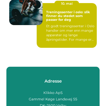
10. mai
Treningssenter i oslo: slik
finner du stedet som
passer for deg
Et godt treningssenter i Oslo
handler om mer enn mange
apparater og lange
åpningstider. For mange er...
Adresse