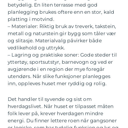
betydelig. En liten terrasse med god
planlegging brukes oftere enn en stor, kald
platting i motvind.
– Materialer: Riktig bruk av treverk, takstein,
metall og naturstein gir bygg som tåler vær
og slitasje. Materialvalg påvirker både
vedlikehold og uttrykk.
– Lagring og praktiske soner: Gode steder til
yttertøy, sportsutstyr, barnevogn og ved er
avgjørende i en region der mye foregår
utendørs. Når slike funksjoner planlegges
inn, oppleves huset mer ryddig og rolig.
Det handler til syvende og sist om
hverdagslivet. Når huset er tilpasset måten
folk lever på, krever hverdagen mindre
energi. Du finner lettere roen når gangsoner
er logiske, rom har tydelig funksjon og lys og