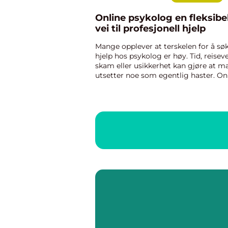
Online psykolog en fleksibel
vei til profesjonell hjelp
Mange opplever at terskelen for å sø
hjelp hos psykolog er høy. Tid, reiseve
skam eller usikkerhet kan gjøre at m
utsetter noe som egentlig haster. On
psykolog har de siste årene blitt et re
og trygt alternativ for dem som øns
profesj...