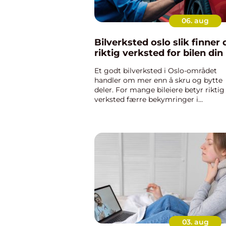
06. aug
Bilverksted oslo slik finner du
riktig verksted for bilen din
Et godt bilverksted i Oslo-området
handler om mer enn å skru og bytte
deler. For mange bileiere betyr riktig
verksted færre bekymringer i
hverdagen, trygg transport og bedre
økonomi over tid. Med tett trafikk,
varierende kjøreforhold og mange ul
b...
03. aug