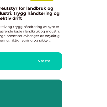
reutstyr for landbruk og
dustri: trygg håndtering og
fektiv drift
ektiv og trygg håndtering av syre er
jørende både i landbruk og industri.
ge prosesser avhenger av nøyaktig
ering, riktig lagring og sikker
nsport av aggressive væsker. Da
ngs pålitelig syreutstyr som tåler
astningen over tid og ...
Næste