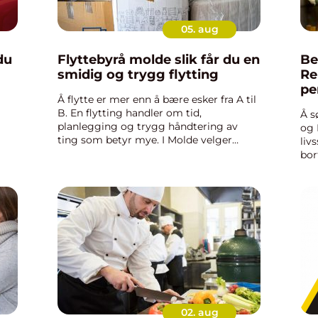
05. aug
Flyttebyrå molde slik får du en
Be
smidig og trygg flytting
Re
pe
Å flytte er mer enn å bære esker fra A til
va
B. En flytting handler om tid,
Å s
planlegging og trygg håndtering av
og 
ting som betyr mye. I Molde velger
liv
mange å bruke profesjonell hjelp for å
bor
slippe stress og tunge løft. Med et lokalt
hån
ike
flyttebyrå Molde får du ...
02. aug