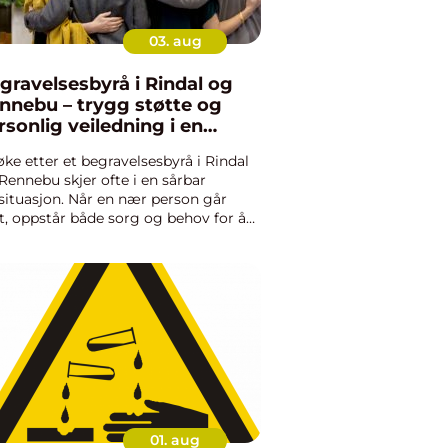
03. aug
gravelsesbyrå i Rindal og
nnebu – trygg støtte og
rsonlig veiledning i en
nskelig tid
øke etter et begravelsesbyrå i Rindal
Rennebu skjer ofte i en sårbar
ssituasjon. Når en nær person går
t, oppstår både sorg og behov for å
dtere praktiske oppgaver. Man...
01. aug