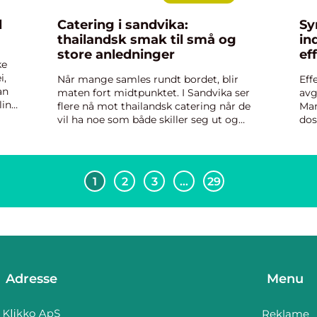
Catering i sandvika:
Sy
thailandsk smak til små og
in
store anledninger
ef
ke
i,
Når mange samles rundt bordet, blir
Eff
an
maten fort midtpunktet. I Sandvika ser
avg
line
flere nå mot thailandsk catering når de
Man
elt
vil ha noe som både skiller seg ut og
dos
ker
samtidig treffer ulike smaksløker.
tra
Kombinasjonen av friske råvarer,
tre
tydelige smaker og fleksible ...
bel
1
2
3
…
29
Adresse
Menu
Reklame