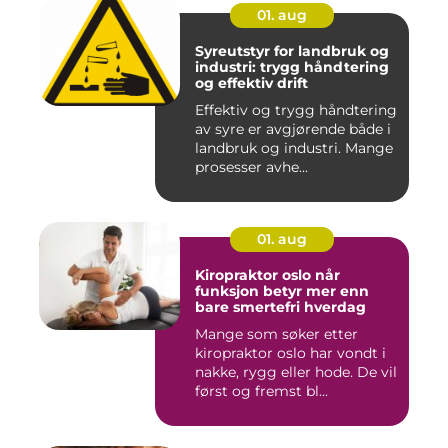
01. aug
Syreutstyr for landbruk og
industri: trygg håndtering
og effektiv drift
Effektiv og trygg håndtering
av syre er avgjørende både i
landbruk og industri. Mange
prosesser avhe...
01. aug
Kiropraktor oslo når
funksjon betyr mer enn
bare smertefri hverdag
Mange som søker etter
kiropraktor oslo har vondt i
nakke, rygg eller hode. De vil
først og fremst bl...