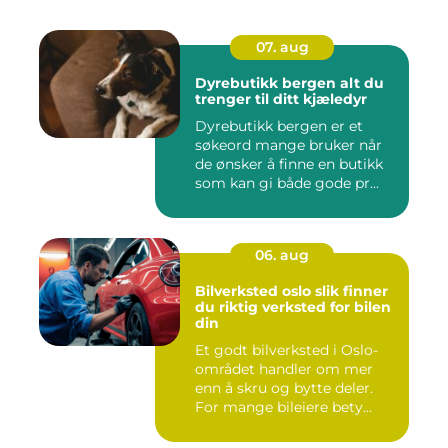
07. aug
Dyrebutikk bergen alt du
trenger til ditt kjæledyr
Dyrebutikk bergen er et
søkeord mange bruker når
de ønsker å finne en butikk
som kan gi både gode pr...
06. aug
Bilverksted oslo slik finner
du riktig verksted for bilen
din
Et godt bilverksted i Oslo-
området handler om mer
enn å skru og bytte deler.
For mange bileiere bety...