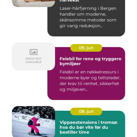
hårvekst
Laser-hårfjerning i Bergen
handler om moderne,
skånsomme metoder som
gir varig reduksjon...
09. jun
Feiebil for rene og tryggere
bymiljøer
Feiebil er en nøkkelressurs i
moderne byer og tettsteder,
der krav til renhet, sikkerhet
og miljøven...
08. jun
Vippeextensions i tromsø:
hva du bør vite før du
bestiller time