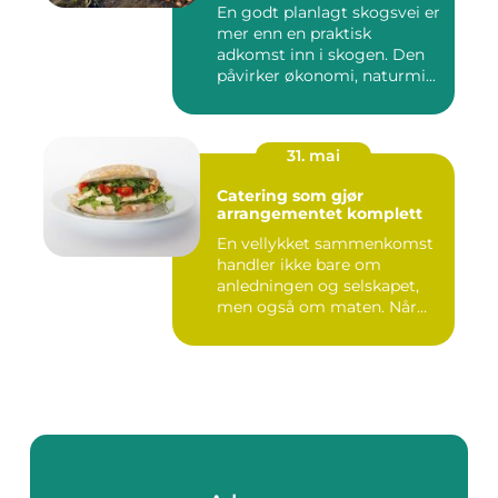
En godt planlagt skogsvei er
mer enn en praktisk
adkomst inn i skogen. Den
påvirker økonomi, naturmi...
31. mai
Catering som gjør
arrangementet komplett
En vellykket sammenkomst
handler ikke bare om
anledningen og selskapet,
men også om maten. Når
gjest...