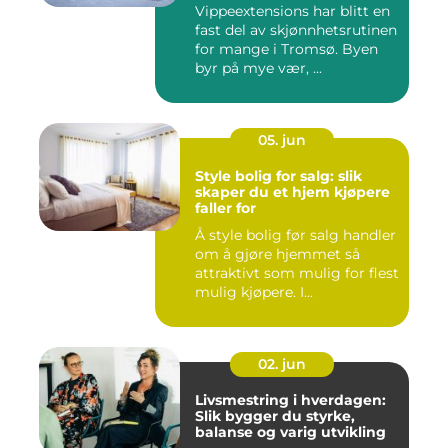
Vippeextensions har blitt en
fast del av skjønnhetsrutinen
for mange i Tromsø. Byen
byr på mye vær, ...
05. jun
Style bolig for salg: slik
skaper du et hjem kjøpere
faller for
Å style bolig før salg handler
om å gjøre hjemmet så
attraktivt som mulig for flest
mulig kjøpere. I...
02. jun
Livsmestring i hverdagen:
Slik bygger du styrke,
balanse og varig utvikling