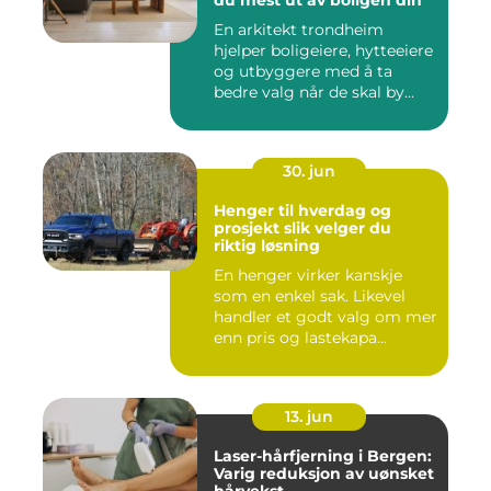
du mest ut av boligen din
En arkitekt trondheim
hjelper boligeiere, hytteeiere
og utbyggere med å ta
bedre valg når de skal by...
30. jun
Henger til hverdag og
prosjekt slik velger du
riktig løsning
En henger virker kanskje
som en enkel sak. Likevel
handler et godt valg om mer
enn pris og lastekapa...
13. jun
Laser-hårfjerning i Bergen:
Varig reduksjon av uønsket