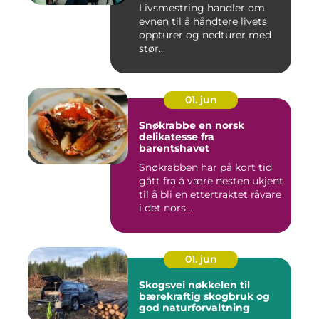
Livsmestring handler om
evnen til å håndtere livets
oppturer og nedturer med
stør...
01. jun
Snøkrabbe en norsk
delikatesse fra
barentshavet
Snøkrabben har på kort tid
gått fra å være nesten ukjent
til å bli en ettertraktet råvare
i det nors...
01. jun
Skogsvei nøkkelen til
bærekraftig skogbruk og
god naturforvaltning