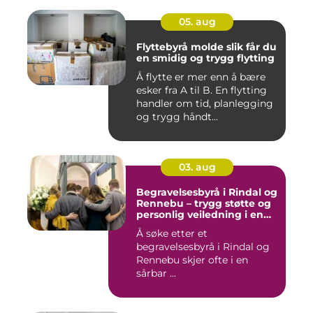
05. aug
Flyttebyrå molde slik får du
en smidig og trygg flytting
Å flytte er mer enn å bære
esker fra A til B. En flytting
handler om tid, planlegging
og trygg håndt...
03. aug
Begravelsesbyrå i Rindal og
Rennebu – trygg støtte og
personlig veiledning i en
vanskelig tid
Å søke etter et
begravelsesbyrå i Rindal og
Rennebu skjer ofte i en
sårbar ...