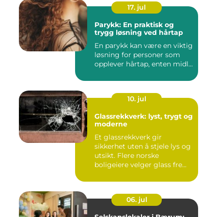
17. jul
Parykk: En praktisk og
trygg løsning ved hårtap
En parykk kan være en viktig
løsning for personer som
opplever hårtap, enten midl...
10. jul
Glassrekkverk: lyst, trygt og
moderne
Et glassrekkverk gir
sikkerhet uten å stjele lys og
utsikt. Flere norske
boligeiere velger glass fre...
06. jul