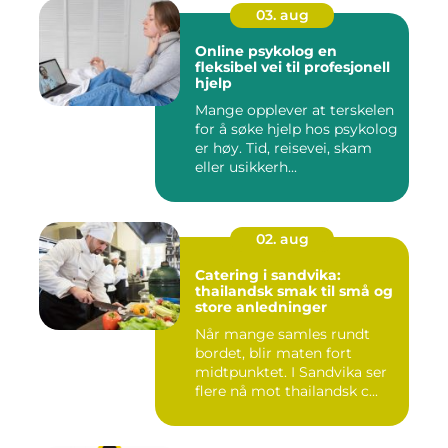
03. aug
Online psykolog en
fleksibel vei til profesjonell
hjelp
Mange opplever at terskelen
for å søke hjelp hos psykolog
er høy. Tid, reisevei, skam
eller usikkerh...
02. aug
Catering i sandvika:
thailandsk smak til små og
store anledninger
Når mange samles rundt
bordet, blir maten fort
midtpunktet. I Sandvika ser
flere nå mot thailandsk c...