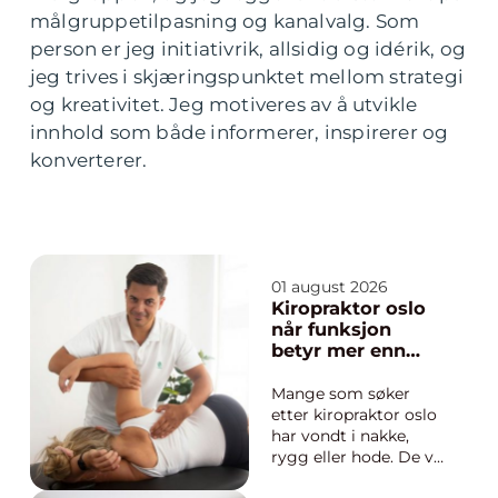
målgruppetilpasning og kanalvalg. Som
person er jeg initiativrik, allsidig og idérik, og
jeg trives i skjæringspunktet mellom strategi
og kreativitet. Jeg motiveres av å utvikle
innhold som både informerer, inspirerer og
konverterer.
01 august 2026
Kiropraktor oslo
når funksjon
betyr mer enn
bare smertefri
hverdag
Mange som søker
etter kiropraktor oslo
har vondt i nakke,
rygg eller hode. De vil
først og fremst bli