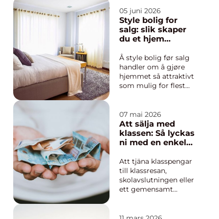
kvitt smerte. Stadig
flere oppdager likevel
05 juni 2026
at kiropraktikk
Style bolig for
handler om mer enn
salg: slik skaper
symptombehandling.
du et hjem
Fokus på funksjon,
kjøpere faller for
nervesystem og
Å style bolig før salg
langsiktig balan...
handler om å gjøre
hjemmet så attraktivt
som mulig for flest
mulig kjøpere. Ikke
ved å skjule feil, men
ved å løfte frem
07 mai 2026
kvalitetene som
Att sälja med
allerede finnes. Små
klassen: Så lyckas
og målrettede grep
ni med en enkel
kan gi flere på visning,
och lönsam
raskere salg og
klassförsäljning
Att tjäna klasspengar
høyere pr...
till klassresan,
skolavslutningen eller
ett gemensamt
projekt behöver
varken vara krångligt
eller ta all fritid. När
11 mars 2026