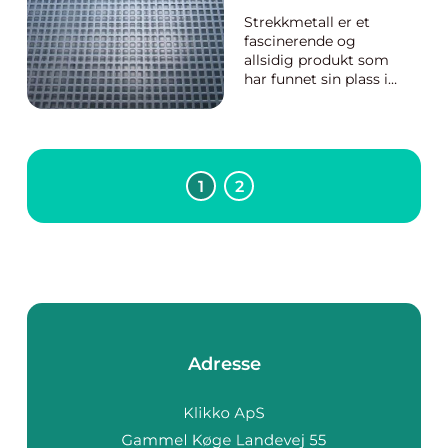
av tannlegeklinikker,
mange
inkludert båd...
muligheter
Strekkmetall er et
fascinerende og
allsidig produkt som
har funnet sin plass i
en rekke bransjer og
applikasjoner. Fra
robuste
industriområder til
elegante
1
2
arkitektoniske
prosjekter,
strekkmetall tilbyr
unike fordeler som
gjør det til en...
Adresse