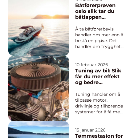
en grupp väl
Båtførerprøven
bestämmer sig,
oslo slik tar du
organiserar sig och
båtlappen
hittar en produkt som
effektivt og trygt
mång...
Å ta båtførerbevis
handler om mer enn å
bestå en prøve. Det
handler om trygghet,
ansvar og frihet på
sjøen. For mange som
bor i hovedstaden, er
10 februar 2026
Båtførerprøven Oslo
Tuning av bil: Slik
det naturlige valget
får du mer effekt
når sommeren
og bedre
nærmer seg, og
opplevelse
ønsket om å kunne
Tuning handler om å
føre egen båt trygt...
tilpasse motor,
drivlinje og tilhørende
systemer for å få mer
effekt, bedre respons
eller lavere forbruk.
Mange forbinder
15 januar 2026
ordet med raske
Tømmestasjon for