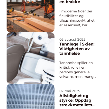
bergen er ute etter
en brakke
både inspirasjon og
praktisk veiledning:
I moderne tider der
Hvor starter man, h...
fleksibilitet og
tilpasningsdyktighet
er essensielt, har
betydningen av en
brakke som en allsidig
løsning for ulike
05 august 2025
behov blitt stadig mer
Tannlege i Skien:
åpenbar. Enten det er
Viktigheten av
for et korttidsprosjekt
tannhelse
på en byggeplass eller
en ...
Tannhelse spiller en
kritisk rolle i en
persons generelle
velvære, men mange
overser viktigheten av
regelmessige
tannlegebesøk. I Skien
07 mai 2025
finnes det et bredt
Allsidighet og
spekter av tjenester
styrke: Oppdag
som kan adresseres
strekkmetallets