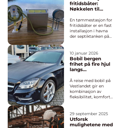
sportsbiler, men
fritidsbåter:
prinsippene gjelder alt
Nøkkelen til
fra dagligdags
renere havner og
personbil t...
bedre båtliv
En tømmestasjon for
fritidsbåter er en fast
installasjon i havna
der septiktanken på
båter kan tømmes
trygt og kontrollert.
Stasjonen suger
10 januar 2026
avfallet ut av tanken
Bobil bergen
og sender det videre
frihet på fire hjul
til avløpsnett eller
langs
slamtan...
vestlandskysten
Å reise med bobil på
Vestlandet gir en
kombinasjon av
fleksibilitet, komfort
og nærhet til naturen
som få andre
ferieformer kan måle
29 september 2025
seg med. Mange som
Utforsk
søker etter bobil
mulighetene med