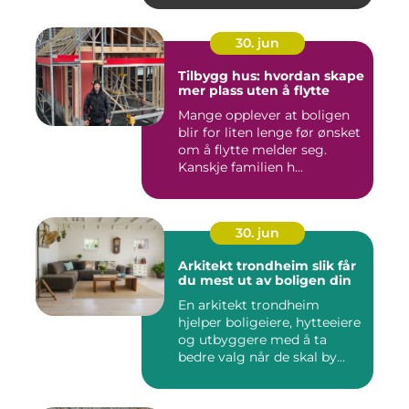
30. jun
Tilbygg hus: hvordan skape
mer plass uten å flytte
Mange opplever at boligen
blir for liten lenge før ønsket
om å flytte melder seg.
Kanskje familien h...
30. jun
Arkitekt trondheim slik får
du mest ut av boligen din
En arkitekt trondheim
hjelper boligeiere, hytteeiere
og utbyggere med å ta
bedre valg når de skal by...