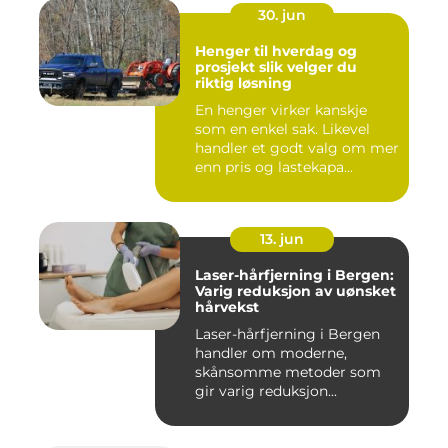
30. jun
Henger til hverdag og
prosjekt slik velger du
riktig løsning
En henger virker kanskje
som en enkel sak. Likevel
handler et godt valg om mer
enn pris og lastekapa...
13. jun
Laser-hårfjerning i Bergen:
Varig reduksjon av uønsket
hårvekst
Laser-hårfjerning i Bergen
handler om moderne,
skånsomme metoder som
gir varig reduksjon...