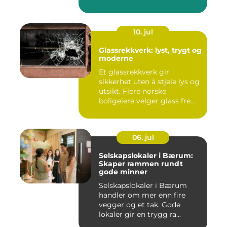
10. jul
Glassrekkverk: lyst, trygt og
moderne
Et glassrekkverk gir
sikkerhet uten å stjele lys og
utsikt. Flere norske
boligeiere velger glass fre...
06. jul
Selskapslokaler i Bærum:
Skaper rammen rundt
gode minner
Selskapslokaler i Bærum
handler om mer enn fire
vegger og et tak. Gode
lokaler gir en trygg ra...