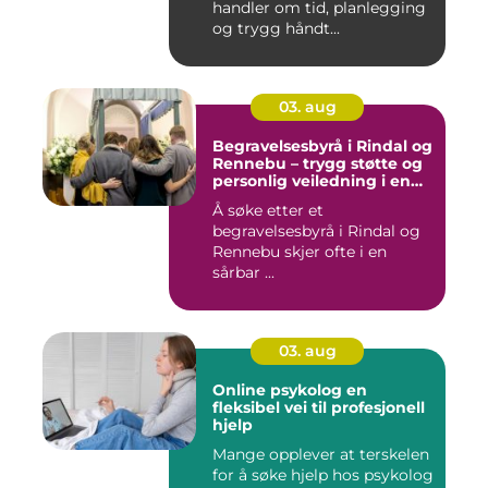
handler om tid, planlegging
og trygg håndt...
03. aug
Begravelsesbyrå i Rindal og
Rennebu – trygg støtte og
personlig veiledning i en
vanskelig tid
Å søke etter et
begravelsesbyrå i Rindal og
Rennebu skjer ofte i en
sårbar ...
03. aug
Online psykolog en
fleksibel vei til profesjonell
hjelp
Mange opplever at terskelen
for å søke hjelp hos psykolog