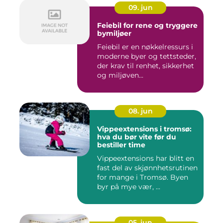
09. jun
Feiebil for rene og tryggere
bymiljøer
Feiebil er en nøkkelressurs i
moderne byer og tettsteder,
der krav til renhet, sikkerhet
og miljøven...
08. jun
Vippeextensions i tromsø:
hva du bør vite før du
bestiller time
Vippeextensions har blitt en
fast del av skjønnhetsrutinen
for mange i Tromsø. Byen
byr på mye vær, ...
05. jun