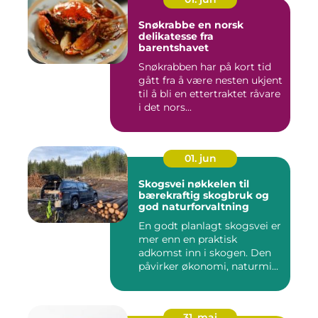
Snøkrabbe en norsk
delikatesse fra
barentshavet
Snøkrabben har på kort tid
gått fra å være nesten ukjent
til å bli en ettertraktet råvare
i det nors...
01. jun
Skogsvei nøkkelen til
bærekraftig skogbruk og
god naturforvaltning
En godt planlagt skogsvei er
mer enn en praktisk
adkomst inn i skogen. Den
påvirker økonomi, naturmi...
31. mai