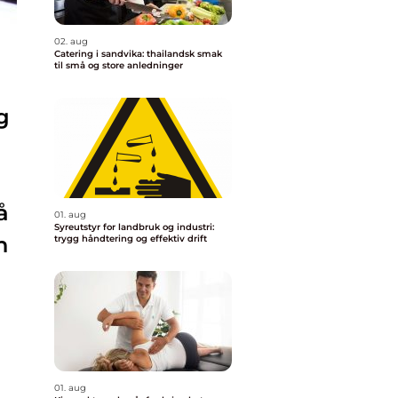
02. aug
Catering i sandvika: thailandsk smak
til små og store anledninger
g
l
å
01. aug
Syreutstyr for landbruk og industri:
n
trygg håndtering og effektiv drift
01. aug