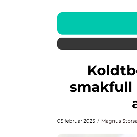
Koldtbord catering: en
smakfull 
05 februar 2025
Magnus Stors