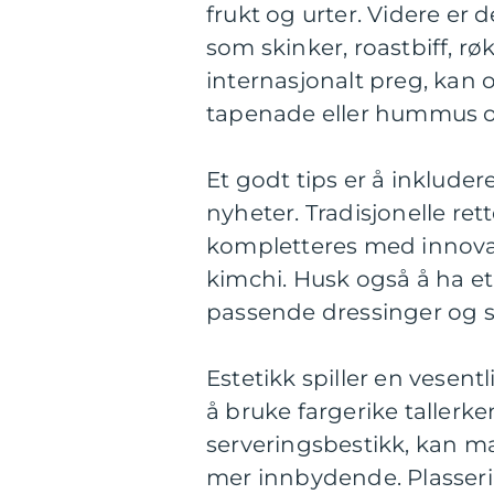
frukt og urter. Videre er 
som skinker, roastbiff, røk
internasjonalt preg, kan o
tapenade eller hummus o
Et godt tips er å inklude
nyheter. Tradisjonelle re
kompletteres med innovati
kimchi. Husk også å ha e
passende dressinger og sa
Estetikk spiller en vesent
å bruke fargerike tallerke
serveringsbestikk, kan m
mer innbydende. Plasseri