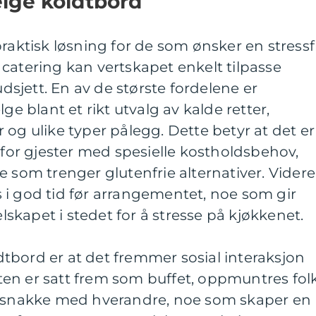
elge koldtbord
raktisk løsning for de som ønsker en stressf
catering kan vertskapet enkelt tilpasse
jett. En av de største fordelene er
ge blant et rikt utvalg av kalde retter,
ter og ulike typer pålegg. Dette betyr at det er
t for gjester med spesielle kostholdsbehov,
e som trenger glutenfrie alternativer. Videre
 i god tid før arrangementet, noe som gir
elskapet i stedet for å stresse på kjøkkenet.
tbord er at det fremmer sosial interaksjon
en er satt frem som buffet, oppmuntres fol
g snakke med hverandre, noe som skaper en