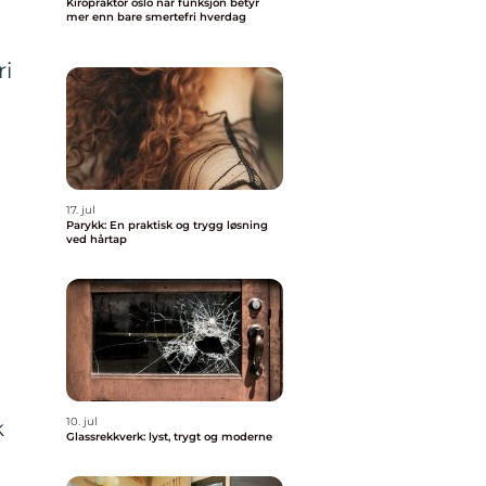
Kiropraktor oslo når funksjon betyr
mer enn bare smertefri hverdag
ri
17. jul
Parykk: En praktisk og trygg løsning
ved hårtap
10. jul
k
Glassrekkverk: lyst, trygt og moderne