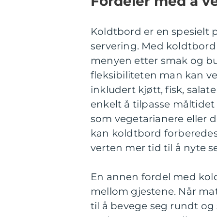
Fordeler med å v
Koldtbord er en spesielt p
servering. Med koldtbord 
menyen etter smak og buds
fleksibiliteten man kan vel
inkludert kjøtt, fisk, sala
enkelt å tilpasse måltide
som vegetarianere eller d
kan koldtbord forberedes
verten mer tid til å nyte s
En annen fordel med kold
mellom gjestene. Når mat
til å bevege seg rundt o