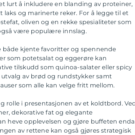
det lurt å inkludere en blanding av proteiner,
t laks og marinerte reker. For å legge til et
stefat, oliven og en rekke spesialiteter som
gså være populære innslag.
re både kjente favoritter og spennende
tter som potetsalat og eggerøre kan
ve tilskudd som quinoa-salater eller spicy
t utvalg av brød og rundstykker samt
user som alle kan velge fritt mellom.
lig rolle i presentasjonen av et koldtbord. Ve
ner, dekorative fat og elegante
an heve opplevelsen og gjøre buffeten enda
ngen av rettene kan også gjøres strategisk