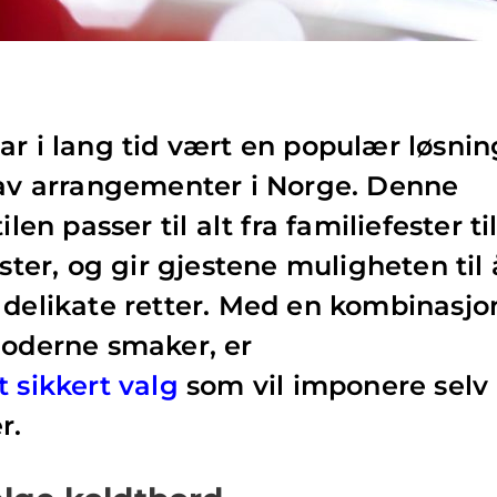
ar i lang tid vært en populær løsnin
 av arrangementer i Norge. Denne
len passer til alt fra familiefester ti
er, og gir gjestene muligheten til 
 delikate retter. Med en kombinasjo
moderne smaker, er
 sikkert valg
som vil imponere selv
r.