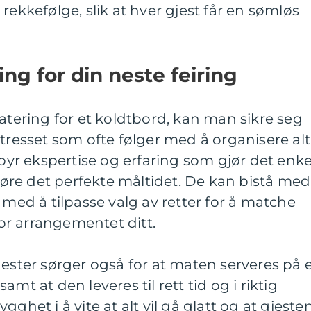
rekkefølge, slik at hver gjest får en sømløs
ing for din neste feiring
catering for et koldtbord, kan man sikre seg
stresset som ofte følger med å organisere alt
lbyr ekspertise og erfaring som gjør det enke
re det perfekte måltidet. De kan bistå med
 med å tilpasse valg av retter for å matche
r arrangementet ditt.
nester sørger også for at maten serveres på 
mt at den leveres til rett tid og i riktig
gghet i å vite at alt vil gå glatt og at gjeste