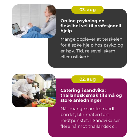
03. aug
Online psykolog en
fleksibel vei til profesjonell
hjelp
Mange opplever at terskelen
for å søke hjelp hos psykolog
er høy. Tid, reisevei, skam
eller usikkerh...
02. aug
Catering i sandvika:
thailandsk smak til små og
store anledninger
Når mange samles rundt
bordet, blir maten fort
midtpunktet. I Sandvika ser
flere nå mot thailandsk c...