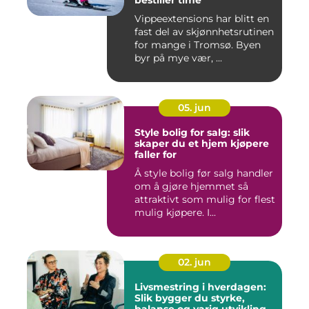
bestiller time
Vippeextensions har blitt en
fast del av skjønnhetsrutinen
for mange i Tromsø. Byen
byr på mye vær, ...
05. jun
Style bolig for salg: slik
skaper du et hjem kjøpere
faller for
Å style bolig før salg handler
om å gjøre hjemmet så
attraktivt som mulig for flest
mulig kjøpere. I...
02. jun
Livsmestring i hverdagen:
Slik bygger du styrke,