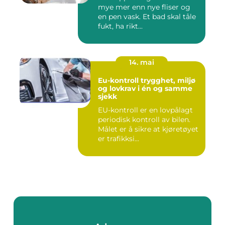
mye mer enn nye fliser og
en pen vask. Et bad skal tåle
fukt, ha rikt...
14. mai
Eu-kontroll trygghet, miljø
og lovkrav i én og samme
sjekk
EU-kontroll er en lovpålagt
periodisk kontroll av bilen.
Målet er å sikre at kjøretøyet
er trafikksi...