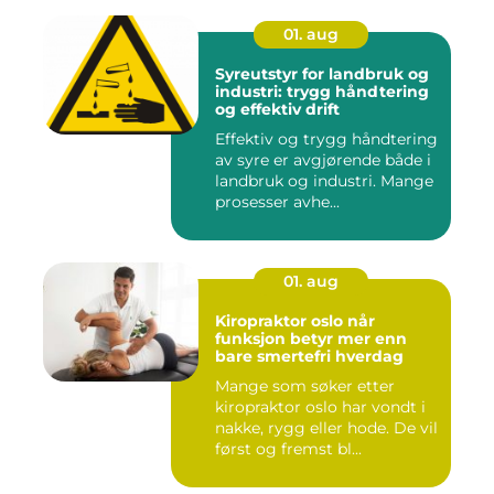
01. aug
Syreutstyr for landbruk og
industri: trygg håndtering
og effektiv drift
Effektiv og trygg håndtering
av syre er avgjørende både i
landbruk og industri. Mange
prosesser avhe...
01. aug
Kiropraktor oslo når
funksjon betyr mer enn
bare smertefri hverdag
Mange som søker etter
kiropraktor oslo har vondt i
nakke, rygg eller hode. De vil
først og fremst bl...