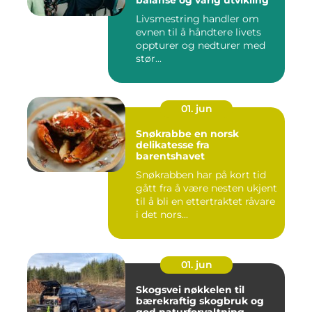
balanse og varig utvikling
Livsmestring handler om
evnen til å håndtere livets
oppturer og nedturer med
stør...
01. jun
Snøkrabbe en norsk
delikatesse fra
barentshavet
Snøkrabben har på kort tid
gått fra å være nesten ukjent
til å bli en ettertraktet råvare
i det nors...
01. jun
Skogsvei nøkkelen til
bærekraftig skogbruk og