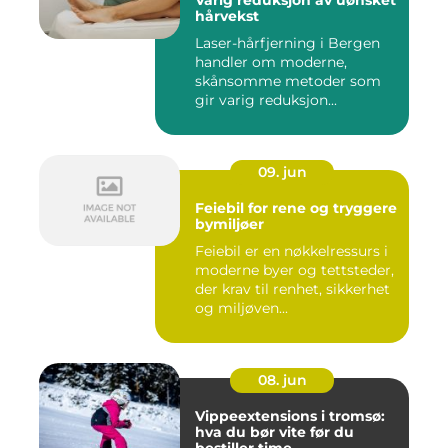
Varig reduksjon av uønsket
hårvekst
Laser-hårfjerning i Bergen
handler om moderne,
skånsomme metoder som
gir varig reduksjon...
09. jun
Feiebil for rene og tryggere
bymiljøer
Feiebil er en nøkkelressurs i
moderne byer og tettsteder,
der krav til renhet, sikkerhet
og miljøven...
08. jun
Vippeextensions i tromsø:
hva du bør vite før du