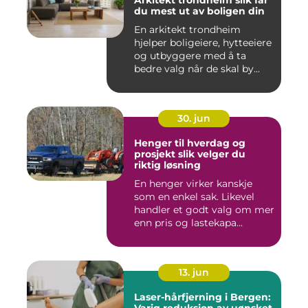
Arkitekt trondheim slik får
du mest ut av boligen din
En arkitekt trondheim
hjelper boligeiere, hytteeiere
og utbyggere med å ta
bedre valg når de skal by...
30. jun
Henger til hverdag og
prosjekt slik velger du
riktig løsning
En henger virker kanskje
som en enkel sak. Likevel
handler et godt valg om mer
enn pris og lastekapa...
13. jun
Laser-hårfjerning i Bergen: