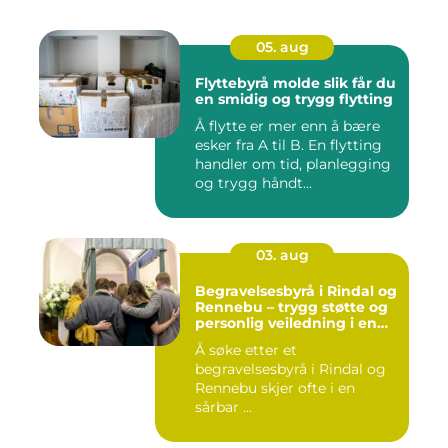
05. aug
Flyttebyrå molde slik får du
en smidig og trygg flytting
Å flytte er mer enn å bære
esker fra A til B. En flytting
handler om tid, planlegging
og trygg håndt...
03. aug
Begravelsesbyrå i Rindal og
Rennebu – trygg støtte og
personlig veiledning i en
vanskelig tid
Å søke etter et
begravelsesbyrå i Rindal og
Rennebu skjer ofte i en
sårbar ...