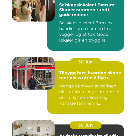
Selskapslokaler i Bærum:
Skaper rammen rundt
gode minner
Selskapslokaler i Bærum
handler om mer enn fire
vegger og et tak. Gode
lokaler gir en trygg ra...
30. jun
Tilbygg hus: hvordan skape
mer plass uten å flytte
Mange opplever at boligen
blir for liten lenge før ønsket
om å flytte melder seg.
Kanskje familien h...
30. jun