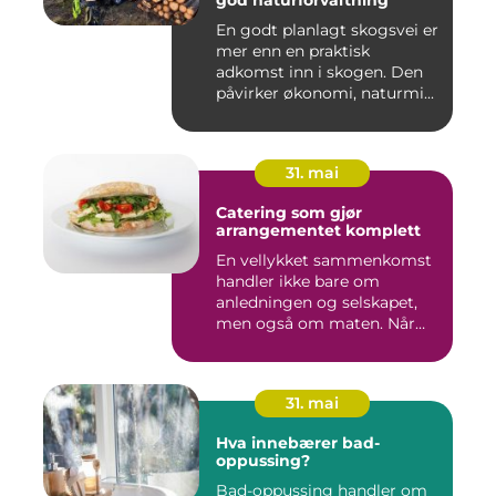
god naturforvaltning
En godt planlagt skogsvei er
mer enn en praktisk
adkomst inn i skogen. Den
påvirker økonomi, naturmi...
31. mai
Catering som gjør
arrangementet komplett
En vellykket sammenkomst
handler ikke bare om
anledningen og selskapet,
men også om maten. Når
gjest...
31. mai
Hva innebærer bad-
oppussing?
Bad-oppussing handler om