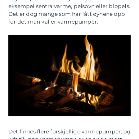
eksempel sentralvarme, peisovn eller biopeis.
Det er dog mange som har fått øynene opp
for det man kaller varmepumper.
Det finnes flere forskjellige varmepumper, og