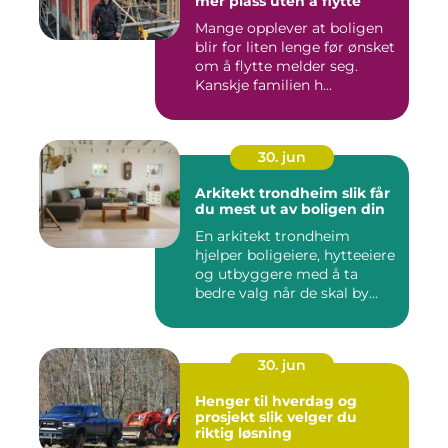
mer plass uten å flytte
Mange opplever at boligen
blir for liten lenge før ønsket
om å flytte melder seg.
Kanskje familien h...
30. jun
Arkitekt trondheim slik får
du mest ut av boligen din
En arkitekt trondheim
hjelper boligeiere, hytteeiere
og utbyggere med å ta
bedre valg når de skal by...
30. jun
Henger til hverdag og
prosjekt slik velger du
riktig løsning