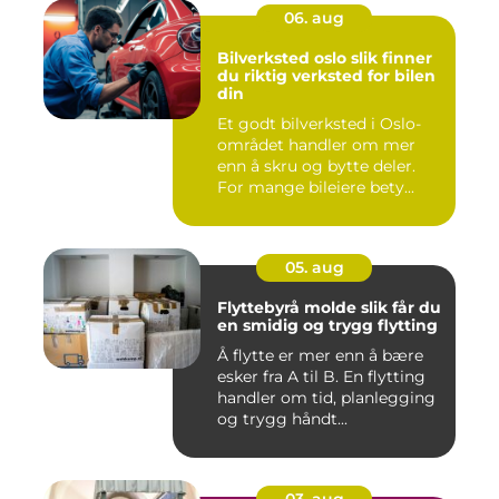
06. aug
Bilverksted oslo slik finner
du riktig verksted for bilen
din
Et godt bilverksted i Oslo-
området handler om mer
enn å skru og bytte deler.
For mange bileiere bety...
05. aug
Flyttebyrå molde slik får du
en smidig og trygg flytting
Å flytte er mer enn å bære
esker fra A til B. En flytting
handler om tid, planlegging
og trygg håndt...