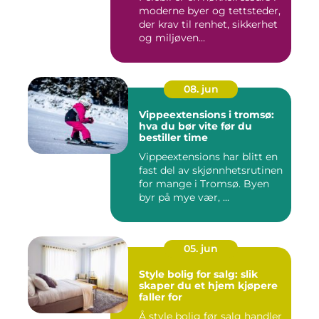
moderne byer og tettsteder,
der krav til renhet, sikkerhet
og miljøven...
08. jun
Vippeextensions i tromsø:
hva du bør vite før du
bestiller time
Vippeextensions har blitt en
fast del av skjønnhetsrutinen
for mange i Tromsø. Byen
byr på mye vær, ...
05. jun
Style bolig for salg: slik
skaper du et hjem kjøpere
faller for
Å style bolig før salg handler