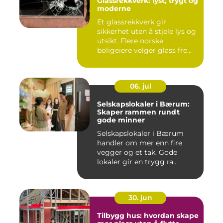
Glassrekkverk: lyst, trygt og
moderne
Et glassrekkverk gir
sikkerhet uten å stjele lys og
utsikt. Flere norske
boligeiere velger glass fre...
06. jul
Selskapslokaler i Bærum:
Skaper rammen rundt
gode minner
Selskapslokaler i Bærum
handler om mer enn fire
vegger og et tak. Gode
lokaler gir en trygg ra...
30. jun
Tilbygg hus: hvordan skape