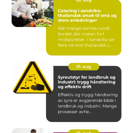
02. aug
Catering i sandvika:
thailandsk smak til små og
store anledninger
Når mange samles rundt
bordet, blir maten fort
midtpunktet. I Sandvika ser
flere nå mot thailandsk c...
01. aug
Syreutstyr for landbruk og
industri: trygg håndtering
og effektiv drift
Effektiv og trygg håndtering
av syre er avgjørende både i
landbruk og industri. Mange
prosesser avhe...