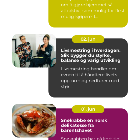
om å gjøre hjemmet så
attraktivt som mulig for flest
mulig kjøpere. I...
02. jun
Livsmestring i hverdagen:
Slik bygger du styrke,
balanse og varig utvikling
Livsmestring handler om
evnen til å håndtere livets
oppturer og nedturer med
stør...
01. jun
Snøkrabbe en norsk
delikatesse fra
barentshavet
Snøkrabben har på kort tid