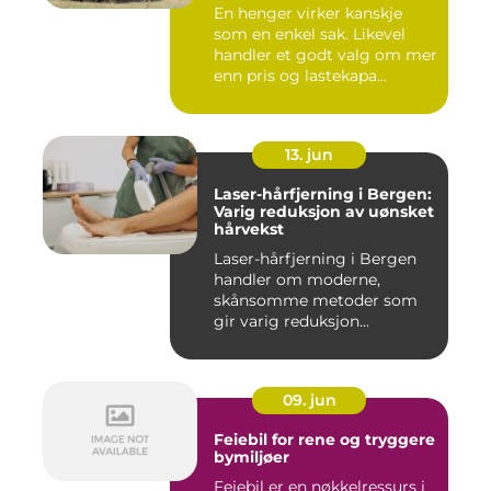
En henger virker kanskje
som en enkel sak. Likevel
handler et godt valg om mer
enn pris og lastekapa...
13. jun
Laser-hårfjerning i Bergen:
Varig reduksjon av uønsket
hårvekst
Laser-hårfjerning i Bergen
handler om moderne,
skånsomme metoder som
gir varig reduksjon...
09. jun
Feiebil for rene og tryggere
bymiljøer
Feiebil er en nøkkelressurs i