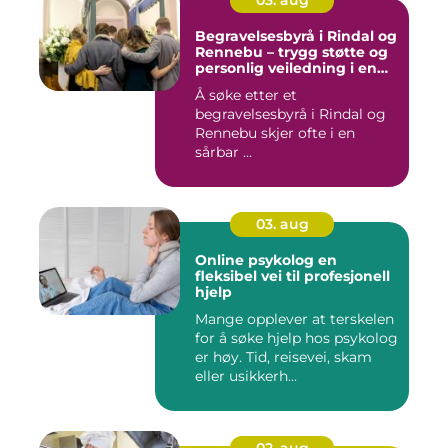
03. aug
Begravelsesbyrå i Rindal og
Rennebu – trygg støtte og
personlig veiledning i en
vanskelig tid
Å søke etter et
begravelsesbyrå i Rindal og
Rennebu skjer ofte i en
sårbar ...
03. aug
Online psykolog en
fleksibel vei til profesjonell
hjelp
Mange opplever at terskelen
for å søke hjelp hos psykolog
er høy. Tid, reisevei, skam
eller usikkerh...