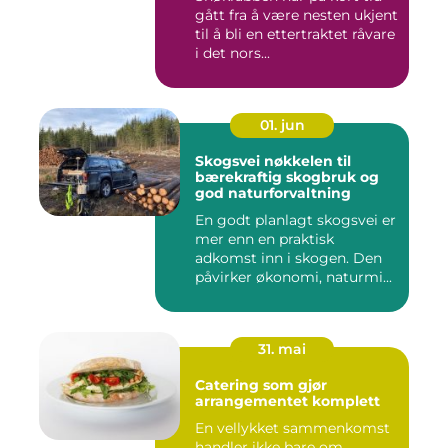
gått fra å være nesten ukjent
til å bli en ettertraktet råvare
i det nors...
01. jun
Skogsvei nøkkelen til
bærekraftig skogbruk og
god naturforvaltning
En godt planlagt skogsvei er
mer enn en praktisk
adkomst inn i skogen. Den
påvirker økonomi, naturmi...
31. mai
Catering som gjør
arrangementet komplett
En vellykket sammenkomst
handler ikke bare om