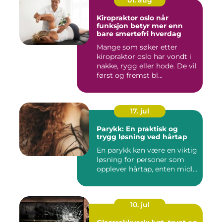
01. aug
Kiropraktor oslo når
funksjon betyr mer enn
bare smertefri hverdag
Mange som søker etter
kiropraktor oslo har vondt i
nakke, rygg eller hode. De vil
først og fremst bl...
17. jul
Parykk: En praktisk og
trygg løsning ved hårtap
En parykk kan være en viktig
løsning for personer som
opplever hårtap, enten midl...
10. jul