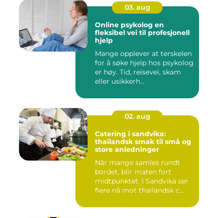
03. aug
Online psykolog en
fleksibel vei til profesjonell
hjelp
Mange opplever at terskelen
for å søke hjelp hos psykolog
er høy. Tid, reisevei, skam
eller usikkerh...
02. aug
Catering i sandvika:
thailandsk smak til små og
store anledninger
Når mange samles rundt
bordet, blir maten fort
midtpunktet. I Sandvika ser
flere nå mot thailandsk c...