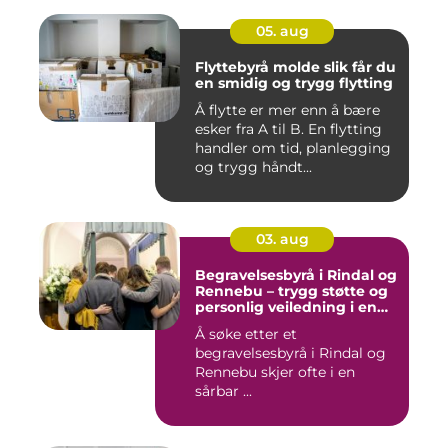
05. aug
Flyttebyrå molde slik får du
en smidig og trygg flytting
Å flytte er mer enn å bære
esker fra A til B. En flytting
handler om tid, planlegging
og trygg håndt...
03. aug
Begravelsesbyrå i Rindal og
Rennebu – trygg støtte og
personlig veiledning i en
vanskelig tid
Å søke etter et
begravelsesbyrå i Rindal og
Rennebu skjer ofte i en
sårbar ...