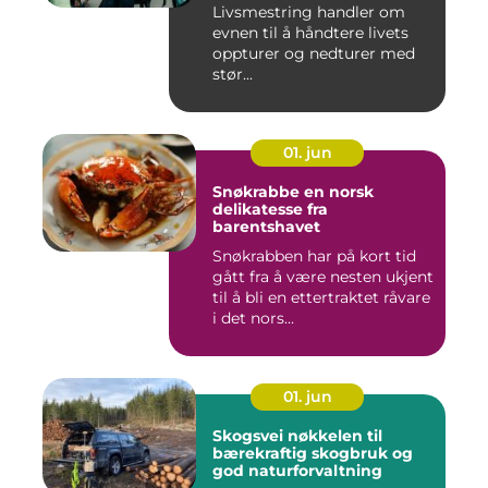
Livsmestring handler om
evnen til å håndtere livets
oppturer og nedturer med
stør...
01. jun
Snøkrabbe en norsk
delikatesse fra
barentshavet
Snøkrabben har på kort tid
gått fra å være nesten ukjent
til å bli en ettertraktet råvare
i det nors...
01. jun
Skogsvei nøkkelen til
bærekraftig skogbruk og
god naturforvaltning