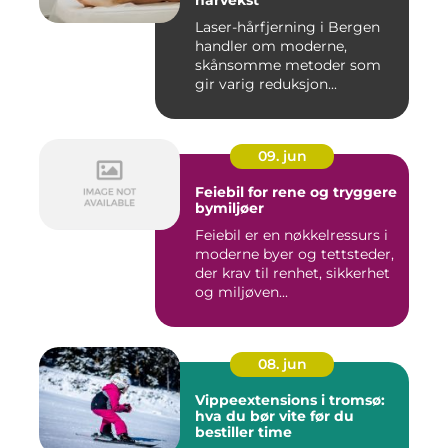
hårvekst
Laser-hårfjerning i Bergen
handler om moderne,
skånsomme metoder som
gir varig reduksjon...
09. jun
Feiebil for rene og tryggere
bymiljøer
Feiebil er en nøkkelressurs i
moderne byer og tettsteder,
der krav til renhet, sikkerhet
og miljøven...
08. jun
Vippeextensions i tromsø:
hva du bør vite før du
bestiller time