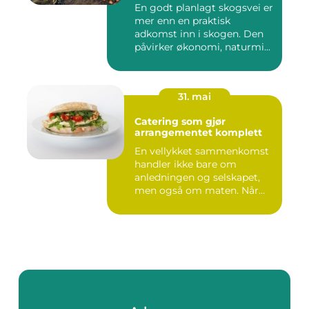
En godt planlagt skogsvei er
mer enn en praktisk
adkomst inn i skogen. Den
påvirker økonomi, naturmi...
31. mai
Catering som gjør
arrangementet komplett
En vellykket sammenkomst
handler ikke bare om
anledningen og selskapet,
men også om maten. Når
gjest...