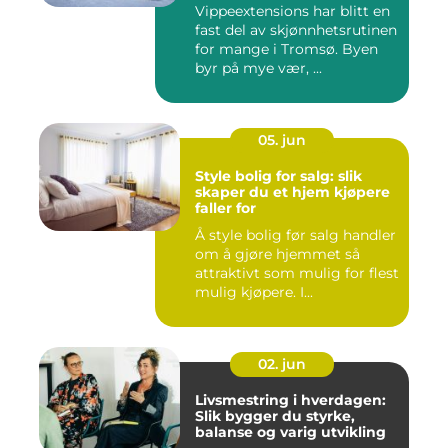
Vippeextensions har blitt en
fast del av skjønnhetsrutinen
for mange i Tromsø. Byen
byr på mye vær, ...
05. jun
Style bolig for salg: slik
skaper du et hjem kjøpere
faller for
Å style bolig før salg handler
om å gjøre hjemmet så
attraktivt som mulig for flest
mulig kjøpere. I...
02. jun
Livsmestring i hverdagen:
Slik bygger du styrke,
balanse og varig utvikling