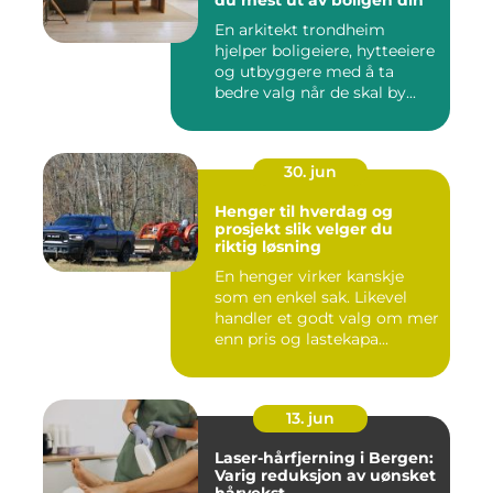
du mest ut av boligen din
En arkitekt trondheim
hjelper boligeiere, hytteeiere
og utbyggere med å ta
bedre valg når de skal by...
30. jun
Henger til hverdag og
prosjekt slik velger du
riktig løsning
En henger virker kanskje
som en enkel sak. Likevel
handler et godt valg om mer
enn pris og lastekapa...
13. jun
Laser-hårfjerning i Bergen:
Varig reduksjon av uønsket