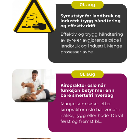
01. aug
Syreutstyr for landbruk og
industri: trygg håndtering
og effektiv drift
Effektiv og trygg håndtering
av syre er avgjørende både i
landbruk og industri. Mange
prosesser avhe...
01. aug
Kiropraktor oslo når
funksjon betyr mer enn
bare smertefri hverdag
Mange som søker etter
kiropraktor oslo har vondt i
nakke, rygg eller hode. De vil
først og fremst bl...