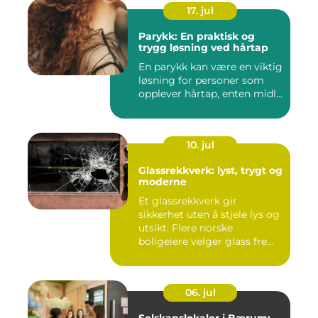
17. jul
Parykk: En praktisk og
trygg løsning ved hårtap
En parykk kan være en viktig
løsning for personer som
opplever hårtap, enten midl...
10. jul
Glassrekkverk: lyst, trygt og
moderne
Et glassrekkverk gir
sikkerhet uten å stjele lys og
utsikt. Flere norske
boligeiere velger glass fre...
06. jul