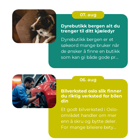
07. aug
Dyrebutikk bergen alt du
trenger til ditt kjæledyr
Dyrebutikk bergen er et
søkeord mange bruker når
de ønsker å finne en butikk
som kan gi både gode pr...
06. aug
Bilverksted oslo slik finner
du riktig verksted for bilen
din
Et godt bilverksted i Oslo-
området handler om mer
enn å skru og bytte deler.
For mange bileiere bety...