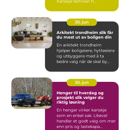
Kanskje familien h...
30. jun
Arkitekt trondheim slik får
du mest ut av boligen din
En arkitekt trondheim
hjelper boligeiere, hytteeiere
og utbyggere med å ta
bedre valg når de skal by...
30. jun
Henger til hverdag og
prosjekt slik velger du
riktig løsning
En henger virker kanskje
som en enkel sak. Likevel
handler et godt valg om mer
enn pris og lastekapa...