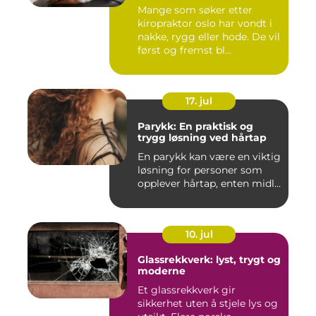
Mange som søker etter
kiropraktor oslo har vondt i
nakke, rygg eller hode. De vil
først og fremst bl...
17. jul
Parykk: En praktisk og
trygg løsning ved hårtap
En parykk kan være en viktig
løsning for personer som
opplever hårtap, enten midl...
10. jul
Glassrekkverk: lyst, trygt og
moderne
Et glassrekkverk gir
sikkerhet uten å stjele lys og