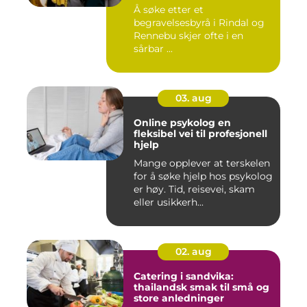
vanskelig tid
Å søke etter et
begravelsesbyrå i Rindal og
Rennebu skjer ofte i en
sårbar ...
03. aug
Online psykolog en
fleksibel vei til profesjonell
hjelp
Mange opplever at terskelen
for å søke hjelp hos psykolog
er høy. Tid, reisevei, skam
eller usikkerh...
02. aug
Catering i sandvika:
thailandsk smak til små og
store anledninger