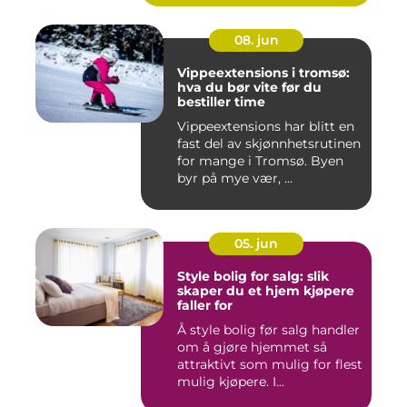
08. jun
Vippeextensions i tromsø:
hva du bør vite før du
bestiller time
Vippeextensions har blitt en
fast del av skjønnhetsrutinen
for mange i Tromsø. Byen
byr på mye vær, ...
05. jun
Style bolig for salg: slik
skaper du et hjem kjøpere
faller for
Å style bolig før salg handler
om å gjøre hjemmet så
attraktivt som mulig for flest
mulig kjøpere. I...