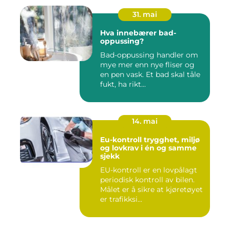
31. mai
Hva innebærer bad-
oppussing?
Bad-oppussing handler om
mye mer enn nye fliser og
en pen vask. Et bad skal tåle
fukt, ha rikt...
14. mai
Eu-kontroll trygghet, miljø
og lovkrav i én og samme
sjekk
EU-kontroll er en lovpålagt
periodisk kontroll av bilen.
Målet er å sikre at kjøretøyet
er trafikksi...