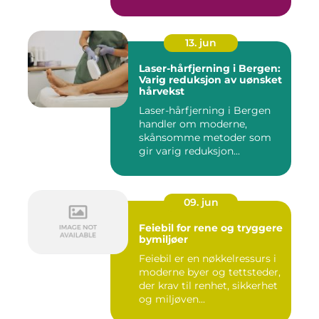
13. jun
Laser-hårfjerning i Bergen:
Varig reduksjon av uønsket
hårvekst
Laser-hårfjerning i Bergen
handler om moderne,
skånsomme metoder som
gir varig reduksjon...
09. jun
Feiebil for rene og tryggere
bymiljøer
Feiebil er en nøkkelressurs i
moderne byer og tettsteder,
der krav til renhet, sikkerhet
og miljøven...