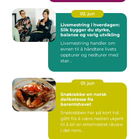
02. jun
Livsmestring i hverdagen:
Slik bygger du styrke,
balanse og varig utvikling
Livsmestring handler om
evnen til å håndtere livets
oppturer og nedturer med
stør...
01. jun
Snøkrabbe en norsk
delikatesse fra
barentshavet
Snøkrabben har på kort tid
gått fra å være nesten ukjent
til å bli en ettertraktet råvare
i det nors...