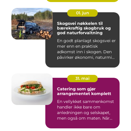
01. jun
Skogsvei nøkkelen til
bærekraftig skogbruk og
god naturforvaltning
En godt planlagt skogsvei er
mer enn en praktisk
adkomst inn i skogen. Den
påvirker økonomi, naturmi...
31. mai
Catering som gjør
arrangementet komplett
En vellykket sammenkomst
handler ikke bare om
anledningen og selskapet,
men også om maten. Når
gjest...