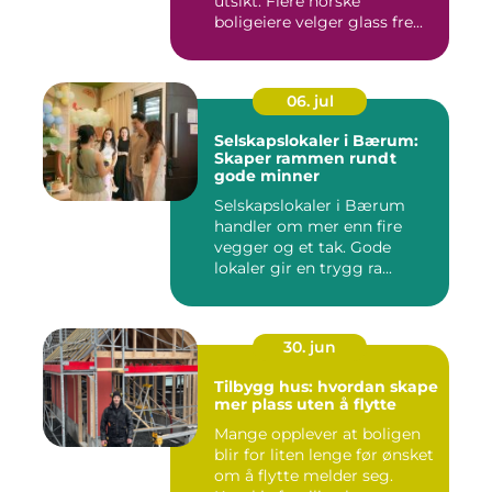
utsikt. Flere norske
boligeiere velger glass fre...
06. jul
Selskapslokaler i Bærum:
Skaper rammen rundt
gode minner
Selskapslokaler i Bærum
handler om mer enn fire
vegger og et tak. Gode
lokaler gir en trygg ra...
30. jun
Tilbygg hus: hvordan skape
mer plass uten å flytte
Mange opplever at boligen
blir for liten lenge før ønsket
om å flytte melder seg.