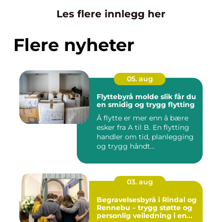
Les flere innlegg her
Flere nyheter
05. aug
Flyttebyrå molde slik får du
en smidig og trygg flytting
Å flytte er mer enn å bære
esker fra A til B. En flytting
handler om tid, planlegging
og trygg håndt...
03. aug
Begravelsesbyrå i Rindal og
Rennebu – trygg støtte og
personlig veiledning i en