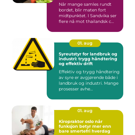
Når mange samles rundt
bordet, blir maten fort
midtpunktet. I Sandvika ser
flere nå mot thailandsk c...
01. aug
Syreutstyr for landbruk og
industri: trygg håndtering
og effektiv drift
Effektiv og trygg håndtering
av syre er avgjørende både i
landbruk og industri. Mange
prosesser avhe...
01. aug
Kiropraktor oslo når
funksjon betyr mer enn
bare smertefri hverdag