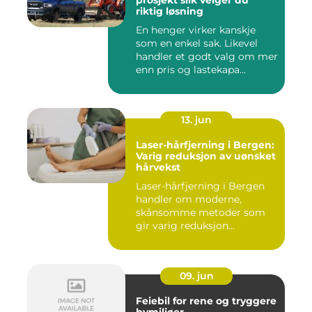
prosjekt slik velger du
riktig løsning
En henger virker kanskje
som en enkel sak. Likevel
handler et godt valg om mer
enn pris og lastekapa...
13. jun
Laser-hårfjerning i Bergen:
Varig reduksjon av uønsket
hårvekst
Laser-hårfjerning i Bergen
handler om moderne,
skånsomme metoder som
gir varig reduksjon...
09. jun
Feiebil for rene og tryggere