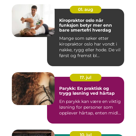
01. aug
Kiropraktor oslo når
funksjon betyr mer enn
bare smertefri hverdag
Mange som søker etter
kiropraktor oslo har vondt i
nakke, rygg eller hode. De vil
først og fremst bl...
17. jul
Parykk: En praktisk og
trygg løsning ved hårtap
En parykk kan være en viktig
løsning for personer som
opplever hårtap, enten midl...
10. jul