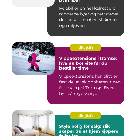
bymiljøer
Feiebil er en nøkkelressurs i
moderne byer og tettsteder,
der krav til renhet, sikkerhet
og miljøven...
08. jun
Vippeextensions i tromsø:
hva du bør vite før du
bestiller time
Vippeextensions har blitt en
fast del av skjønnhetsrutinen
for mange i Tromsø. Byen
byr på mye vær, ...
05. jun
Style bolig for salg: slik
skaper du et hjem kjøpere