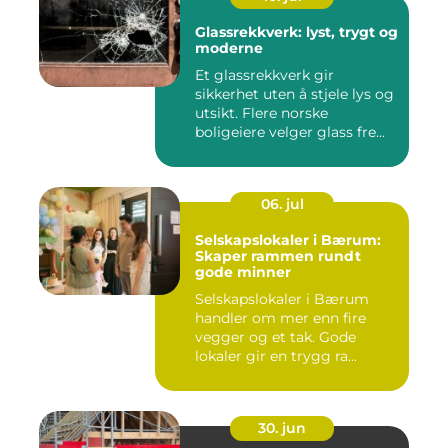
Glassrekkverk: lyst, trygt og
moderne
Et glassrekkverk gir
sikkerhet uten å stjele lys og
utsikt. Flere norske
boligeiere velger glass fre...
06. jul
Selskapslokaler i Bærum:
Skaper rammen rundt
gode minner
Selskapslokaler i Bærum
handler om mer enn fire
vegger og et tak. Gode
lokaler gir en trygg ra...
30. jun