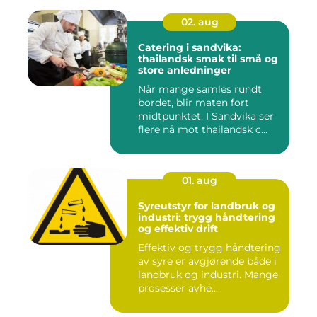
02. aug
Catering i sandvika:
thailandsk smak til små og
store anledninger
Når mange samles rundt
bordet, blir maten fort
midtpunktet. I Sandvika ser
flere nå mot thailandsk c...
01. aug
Syreutstyr for landbruk og
industri: trygg håndtering
og effektiv drift
Effektiv og trygg håndtering
av syre er avgjørende både i
landbruk og industri. Mange
prosesser avhe...