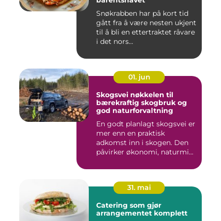
barentshavet
Snøkrabben har på kort tid
gått fra å være nesten ukjent
til å bli en ettertraktet råvare
i det nors...
01. jun
Skogsvei nøkkelen til
bærekraftig skogbruk og
god naturforvaltning
En godt planlagt skogsvei er
mer enn en praktisk
adkomst inn i skogen. Den
påvirker økonomi, naturmi...
31. mai
Catering som gjør
arrangementet komplett