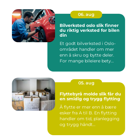
06. aug
Bilverksted oslo slik finner
du riktig verksted for bilen
din
Et godt bilverksted i Oslo-
området handler om mer
enn å skru og bytte deler.
For mange bileiere bety...
05. aug
Flyttebyrå molde slik får du
en smidig og trygg flytting
Å flytte er mer enn å bære
esker fra A til B. En flytting
handler om tid, planlegging
og trygg håndt...