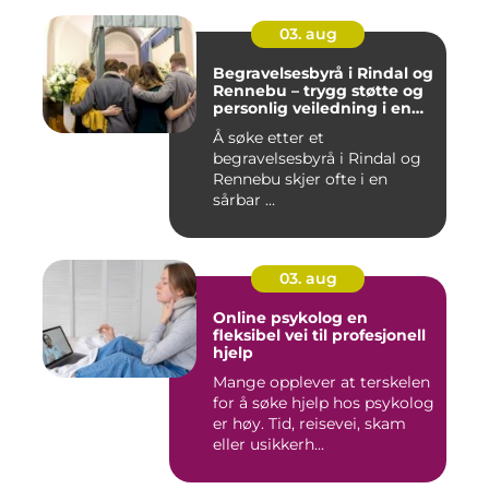
03. aug
Begravelsesbyrå i Rindal og
Rennebu – trygg støtte og
personlig veiledning i en
vanskelig tid
Å søke etter et
begravelsesbyrå i Rindal og
Rennebu skjer ofte i en
sårbar ...
03. aug
Online psykolog en
fleksibel vei til profesjonell
hjelp
Mange opplever at terskelen
for å søke hjelp hos psykolog
er høy. Tid, reisevei, skam
eller usikkerh...