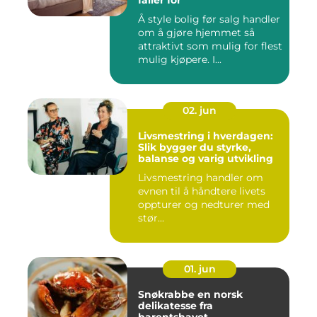
faller for
Å style bolig før salg handler
om å gjøre hjemmet så
attraktivt som mulig for flest
mulig kjøpere. I...
02. jun
Livsmestring i hverdagen:
Slik bygger du styrke,
balanse og varig utvikling
Livsmestring handler om
evnen til å håndtere livets
oppturer og nedturer med
stør...
01. jun
Snøkrabbe en norsk
delikatesse fra