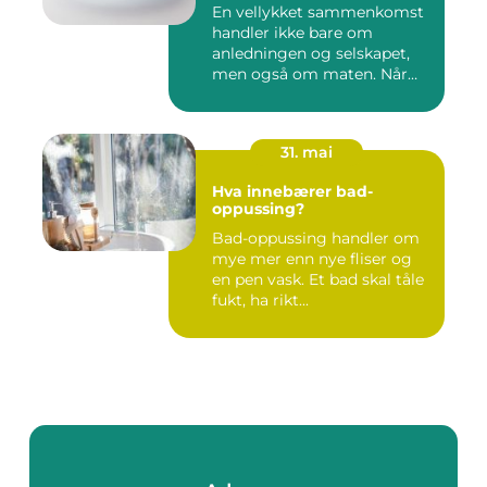
En vellykket sammenkomst
handler ikke bare om
anledningen og selskapet,
men også om maten. Når
gjest...
31. mai
Hva innebærer bad-
oppussing?
Bad-oppussing handler om
mye mer enn nye fliser og
en pen vask. Et bad skal tåle
fukt, ha rikt...