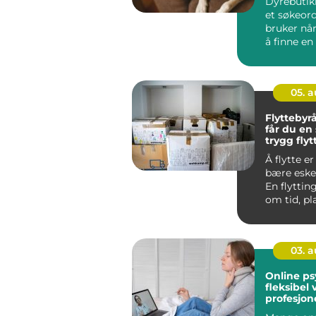
Dyrebutik
et søkeor
bruker nå
å finne en
kan gi båd
05. 
Flyttebyrå 
får du en
trygg flyt
Å flytte e
bære esker 
En flyttin
om tid, p
og trygg h
03. 
Online psy
fleksibel v
profesjone