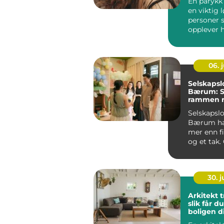
En parykk
en viktig 
personer
opplever h
enten midl.
06. j
Selskapslo
Bærum: S
rammen r
minner
Selskapslo
Bærum ha
mer enn f
og et tak.
lokaler gi
ra...
30. 
Arkitekt 
slik får d
boligen d