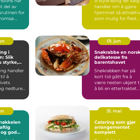
nsions har
Å style bolig før salg
st del av
handler om å gjøre
rutinen for
hjemmet så attraktiv
romsø.
som mulig for flest
på mye vær,
mulig kjøpere. I...
jun
01. jun
ing i
Snøkrabbe en norsk
: Slik
delikatesse fra
 styrke,
barentshavet
g varig
ing handler
Snøkrabben har på
il å
kort tid gått fra å
ivets
være nesten ukjent t
og nedturer
å bli en ettertraktet
.
råvare i det nors...
jun
31. mai
Catering som gjør
aftig
arrangementet
 og god
komplett
altning