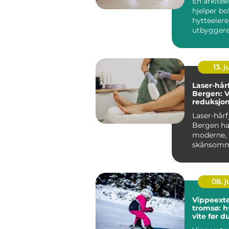
En arkite
hjelper bo
hytteeier
utbyggere
bedre valg
by...
13. j
Laser-hårf
Bergen: V
reduksjon
uønsket h
Laser-hårf
Bergen h
moderne,
skånsomm
som gir v
reduksjon..
08. 
Vippeexte
tromsø: h
vite før d
time