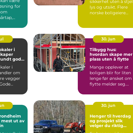
 kan være
sikkerhet uten å stje
løsning for
lys og utsikt. Flere
 som
norske boligeiere
årtap,
velger glass fre...
..
ul
30. jun
kaler i
Tilbygg hus:
kaper
hvordan skape mer
undt gode
plass uten å flytte
kaler i
Mange opplever at
ndler om
boligen blir for liten
ire vegger
lenge før ønsket om
 Gode
flytte melder seg.
r en trygg
Kanskje familien h...
jun
30. jun
trondheim
Henger til hverdag
u mest ut av
og prosjekt slik
in
velger du riktig
løsning