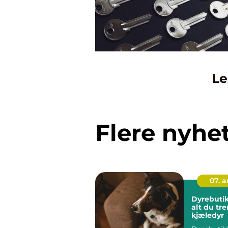
Le
Flere nyhe
07. 
Dyrebuti
alt du tre
kjæledyr