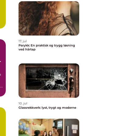
17. jul
Parykk: En praktisk og trygg løsning
ved hårtap
o
il
10. jul
Glassrekkverk: lyst, trygt og moderne