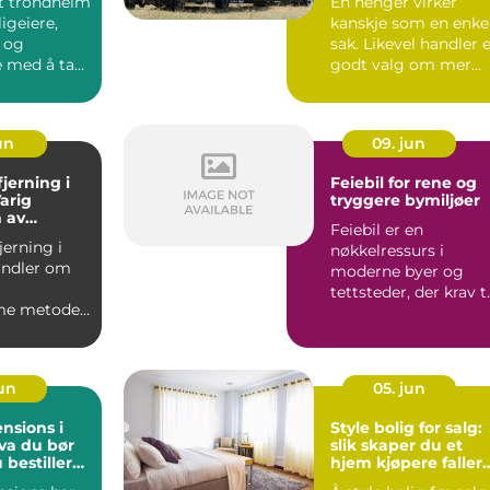
kt trondheim
En henger virker
ligeiere,
kanskje som en enke
e og
sak. Likevel handler 
 med å ta
godt valg om mer
 når de skal
enn pris og
lastekapa...
un
09. jun
jerning i
Feiebil for rene og
arig
tryggere bymiljøer
 av
Feiebil er en
årvekst
jerning i
nøkkelressurs i
andler om
moderne byer og
tettsteder, der krav ti
e metoder
renhet, sikkerhet og
arig
miljøven...
.
jun
05. jun
nsions i
Style bolig for salg:
va du bør
slik skaper du et
u bestiller
hjem kjøpere faller
for