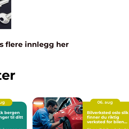
s flere innlegg her
ter
aug
06. aug
kk bergen
Bilverksted oslo slik
nger til ditt
finner du riktig
verksted for bilen
din