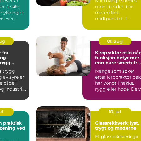
lever at
Når mange samles
for å søke
rundt bordet, blir
psykolog er
maten fort
eisevei,
midtpunktet. I
usikkerh...
Sandvika ser flere nå
mot thailandsk c...
aug
01. aug
 for
Kiropraktor oslo når
 og
funksjon betyr mer
trygg
enn bare smertefri
ng og
hverdag
g trygg
Mange som søker
ift
 av syre er
etter kiropraktor osl
e både i
har vondt i nakke,
g industri.
rygg eller hode. De v
sesser
først og fremst bl...
ul
10. jul
n praktisk
Glassrekkverk: lyst,
løsning ved
trygt og moderne
Et glassrekkverk gir