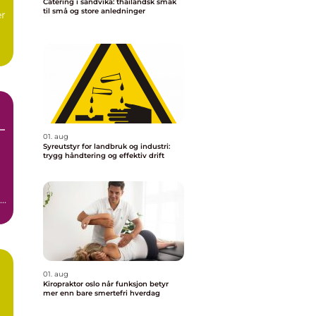
Catering i sandvika: thailandsk smak
til små og store anledninger
er
.
–
01. aug
Syreutstyr for landbruk og industri:
g
trygg håndtering og effektiv drift
..
01. aug
Kiropraktor oslo når funksjon betyr
mer enn bare smertefri hverdag