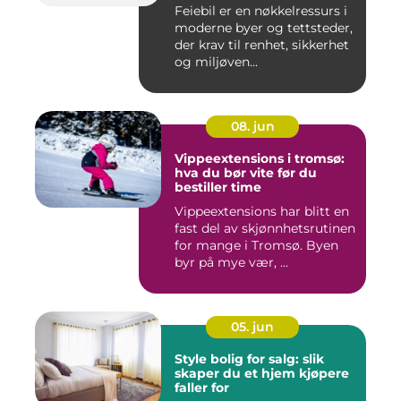
Feiebil er en nøkkelressurs i
moderne byer og tettsteder,
der krav til renhet, sikkerhet
og miljøven...
08. jun
Vippeextensions i tromsø:
hva du bør vite før du
bestiller time
Vippeextensions har blitt en
fast del av skjønnhetsrutinen
for mange i Tromsø. Byen
byr på mye vær, ...
05. jun
Style bolig for salg: slik
skaper du et hjem kjøpere
faller for