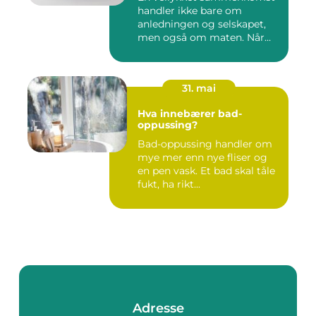
handler ikke bare om
anledningen og selskapet,
men også om maten. Når
gjest...
31. mai
Hva innebærer bad-
oppussing?
Bad-oppussing handler om
mye mer enn nye fliser og
en pen vask. Et bad skal tåle
fukt, ha rikt...
Adresse