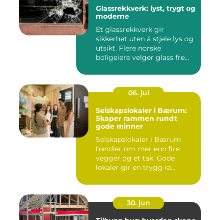
Glassrekkverk: lyst, trygt og
moderne
Et glassrekkverk gir
sikkerhet uten å stjele lys og
utsikt. Flere norske
boligeiere velger glass fre...
06. jul
Selskapslokaler i Bærum:
Skaper rammen rundt
gode minner
Selskapslokaler i Bærum
handler om mer enn fire
vegger og et tak. Gode
lokaler gir en trygg ra...
30. jun