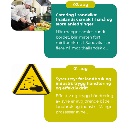
02. aug
Catering i sandvika:
thailandsk smak til små og
store anledninger
Når mange samles rundt
bordet, blir maten fort
midtpunktet. I Sandvika ser
flere nå mot thailandsk c...
01. aug
Syreutstyr for landbruk og
industri: trygg håndtering
og effektiv drift
Effektiv og trygg håndtering
av syre er avgjørende både i
landbruk og industri. Mange
prosesser avhe...