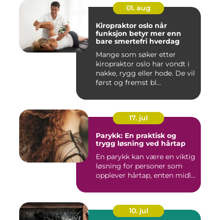
01. aug
Kiropraktor oslo når
funksjon betyr mer enn
bare smertefri hverdag
Mange som søker etter
kiropraktor oslo har vondt i
nakke, rygg eller hode. De vil
først og fremst bl...
17. jul
Parykk: En praktisk og
trygg løsning ved hårtap
En parykk kan være en viktig
løsning for personer som
opplever hårtap, enten midl...
10. jul