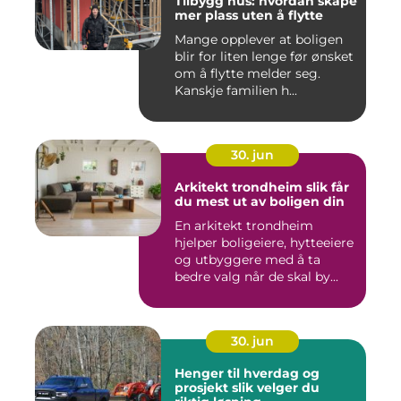
Tilbygg hus: hvordan skape
mer plass uten å flytte
Mange opplever at boligen
blir for liten lenge før ønsket
om å flytte melder seg.
Kanskje familien h...
30. jun
Arkitekt trondheim slik får
du mest ut av boligen din
En arkitekt trondheim
hjelper boligeiere, hytteeiere
og utbyggere med å ta
bedre valg når de skal by...
30. jun
Henger til hverdag og
prosjekt slik velger du