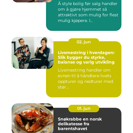
Å style bolig før salg handler
om å gjøre hjemmet så
attraktivt som mulig for flest
mulig kjøpere. I...
02. jun
Livsmestring i hverdagen:
Slik bygger du styrke,
balanse og varig utvikling
Livsmestring handler om
evnen til å håndtere livets
oppturer og nedturer med
stør...
01. jun
Snøkrabbe en norsk
delikatesse fra
barentshavet