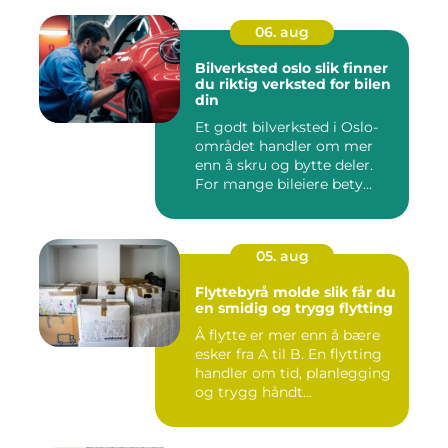
06. aug
Bilverksted oslo slik finner
du riktig verksted for bilen
din
Et godt bilverksted i Oslo-
området handler om mer
enn å skru og bytte deler.
For mange bileiere bety...
05. aug
Flyttebyrå molde slik får du
en smidig og trygg flytting
Å flytte er mer enn å bære
esker fra A til B. En flytting
handler om tid, planlegging
og trygg håndt...