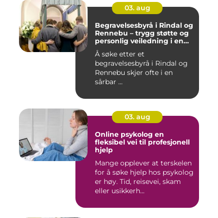
03. aug
Begravelsesbyrå i Rindal og
Rennebu – trygg støtte og
personlig veiledning i en
vanskelig tid
Å søke etter et
begravelsesbyrå i Rindal og
Rennebu skjer ofte i en
sårbar ...
03. aug
Online psykolog en
fleksibel vei til profesjonell
hjelp
Mange opplever at terskelen
for å søke hjelp hos psykolog
er høy. Tid, reisevei, skam
eller usikkerh...