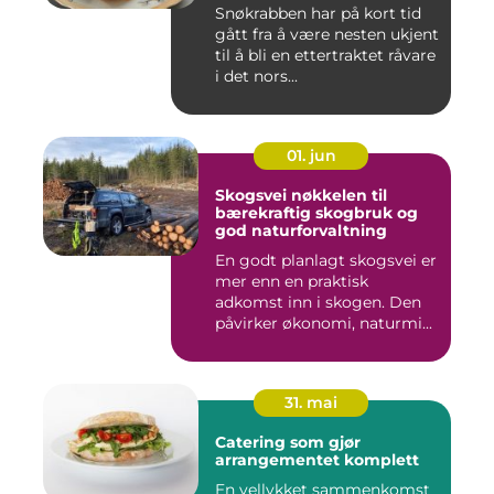
Snøkrabben har på kort tid
gått fra å være nesten ukjent
til å bli en ettertraktet råvare
i det nors...
01. jun
Skogsvei nøkkelen til
bærekraftig skogbruk og
god naturforvaltning
En godt planlagt skogsvei er
mer enn en praktisk
adkomst inn i skogen. Den
påvirker økonomi, naturmi...
31. mai
Catering som gjør
arrangementet komplett
En vellykket sammenkomst