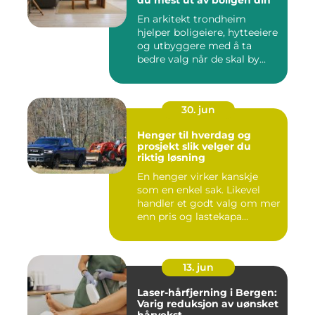
du mest ut av boligen din
En arkitekt trondheim
hjelper boligeiere, hytteeiere
og utbyggere med å ta
bedre valg når de skal by...
30. jun
Henger til hverdag og
prosjekt slik velger du
riktig løsning
En henger virker kanskje
som en enkel sak. Likevel
handler et godt valg om mer
enn pris og lastekapa...
13. jun
Laser-hårfjerning i Bergen:
Varig reduksjon av uønsket