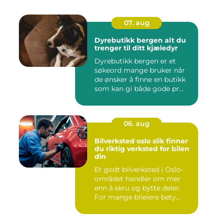
07. aug
Dyrebutikk bergen alt du
trenger til ditt kjæledyr
Dyrebutikk bergen er et
søkeord mange bruker når
de ønsker å finne en butikk
som kan gi både gode pr...
06. aug
Bilverksted oslo slik finner
du riktig verksted for bilen
din
Et godt bilverksted i Oslo-
området handler om mer
enn å skru og bytte deler.
For mange bileiere bety...