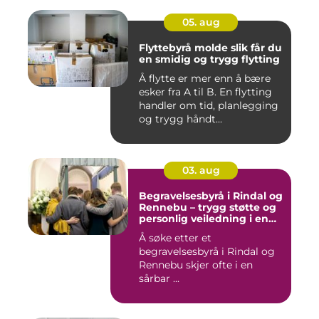
05. aug
Flyttebyrå molde slik får du
en smidig og trygg flytting
Å flytte er mer enn å bære
esker fra A til B. En flytting
handler om tid, planlegging
og trygg håndt...
03. aug
Begravelsesbyrå i Rindal og
Rennebu – trygg støtte og
personlig veiledning i en
vanskelig tid
Å søke etter et
begravelsesbyrå i Rindal og
Rennebu skjer ofte i en
sårbar ...