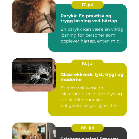
17. jul
Parykk: En praktisk og
trygg løsning ved hårtap
En parykk kan være en viktig
løsning for personer som
opplever hårtap, enten midl...
10. jul
Glassrekkverk: lyst, trygt og
moderne
Et glassrekkverk gir
sikkerhet uten å stjele lys og
utsikt. Flere norske
boligeiere velger glass fre...
06. jul