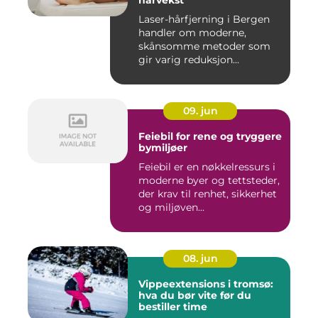
hårvekst
Laser-hårfjerning i Bergen
handler om moderne,
skånsomme metoder som
gir varig reduksjon...
09. jun
Feiebil for rene og tryggere
bymiljøer
Feiebil er en nøkkelressurs i
moderne byer og tettsteder,
der krav til renhet, sikkerhet
og miljøven...
08. jun
Vippeextensions i tromsø:
hva du bør vite før du
bestiller time