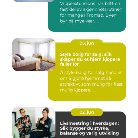
Vippeextensions har blitt en
fast del av skjønnhetsrutinen
for mange i Tromsø. Byen
byr på mye vær, ...
05. jun
Style bolig for salg: slik
skaper du et hjem kjøpere
faller for
Å style bolig før salg handler
om å gjøre hjemmet så
attraktivt som mulig for flest
mulig kjøpere. I...
02. jun
Livsmestring i hverdagen:
Slik bygger du styrke,
balanse og varig utvikling