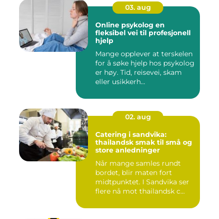
03. aug
Online psykolog en
fleksibel vei til profesjonell
hjelp
Mange opplever at terskelen
for å søke hjelp hos psykolog
er høy. Tid, reisevei, skam
eller usikkerh...
02. aug
Catering i sandvika:
thailandsk smak til små og
store anledninger
Når mange samles rundt
bordet, blir maten fort
midtpunktet. I Sandvika ser
flere nå mot thailandsk c...