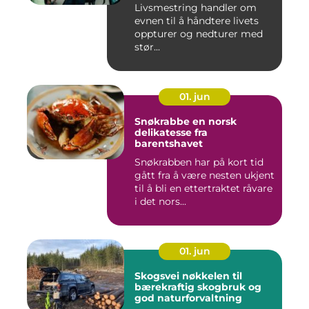
Livsmestring handler om
evnen til å håndtere livets
oppturer og nedturer med
stør...
01. jun
Snøkrabbe en norsk
delikatesse fra
barentshavet
Snøkrabben har på kort tid
gått fra å være nesten ukjent
til å bli en ettertraktet råvare
i det nors...
01. jun
Skogsvei nøkkelen til
bærekraftig skogbruk og
god naturforvaltning