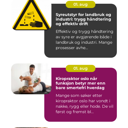
01. aug
Syreutstyr for landbruk og
industri: trygg håndtering
og effektiv drift
Effektiv og trygg håndtering
av syre er avgjørende både i
landbruk og industri. Mange
prosesser avhe...
01. aug
Kiropraktor oslo når
funksjon betyr mer enn
bare smertefri hverdag
Mange som søker etter
kiropraktor oslo har vondt i
nakke, rygg eller hode. De vil
først og fremst bl...