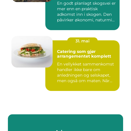
En godt planlagt skogsvei er
mer enn en praktisk
adkomst inn i skogen. Den
påvirker økonomi, naturmi...
31. mai
Catering som gjør
arrangementet komplett
En vellykket sammenkomst
handler ikke bare om
anledningen og selskapet,
men også om maten. Når
gjest...