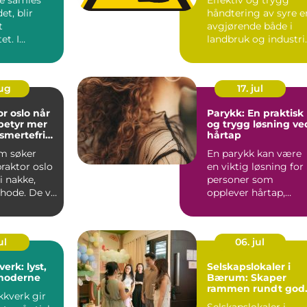
effektiv drift
et, blir
håndtering av syre e
t
avgjørende både i
t. I
landbruk og industri.
er flere nå
Mange prosesser
ndsk c...
avhe...
aug
17. jul
oslo når
Parykk: En praktisk
betyr mer
og trygg løsning ve
smertefri
hårtap
m søker
En parykk kan være
praktor oslo
en viktig løsning for
i nakke,
personer som
 hode. De vil
opplever hårtap,
emst bl...
enten midl...
ul
06. jul
erk: lyst,
Selskapslokaler i
 moderne
Bærum: Skaper
rammen rundt god
kkverk gir
minner
Selskapslokaler i