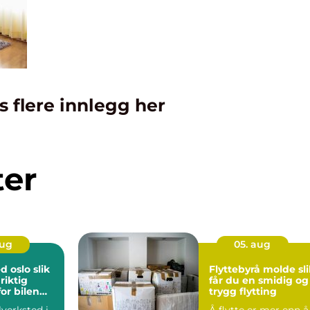
s flere innlegg her
ter
aug
05. aug
oslo slik
Flyttebyrå molde slik
riktig
får du en smidig og
or bilen
trygg flytting
lverksted i
Å flytte er mer enn å