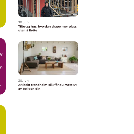
30. jun
Tilbygg hus: hvordan skape mer plass
uten å flytte
av
im
30. jun
Arkitekt trondheim slik får du mest ut
av boligen din
al