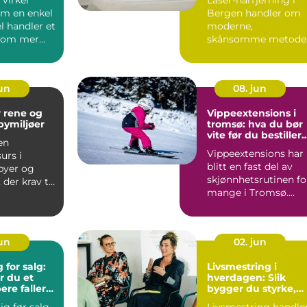
om en enkel
Bergen handler om
el handler et
moderne,
g om mer
skånsomme metode
g
som gir varig
.
reduksjon...
jun
08. jun
r rene og
Vippeextensions i
bymiljøer
tromsø: hva du bør
vite før du bestiller
en
time
Vippeextensions har
urs i
blitt en fast del av
byer og
skjønnhetsrutinen fo
 der krav til
mange i Tromsø.
kkerhet og
Byen byr på mye væ
...
jun
02. jun
g for salg:
Livsmestring i
r du et
hverdagen: Slik
ere faller
bygger du styrke,
balanse og varig
ig før salg
Livsmestring handle