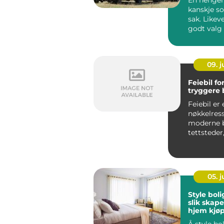
kanskje s
sak. Likev
godt val
enn pris o
lastekapa..
09. 
Feiebil fo
tryggere 
Feiebil er 
nøkkelress
moderne 
tettsteder,
renhet, si
miljøven...
05. 
Style boli
slik skape
hjem kjøp
for
Å style bol