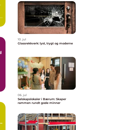
r
10. jul
Glassrekkverk: lyst, trygt og moderne
d
06. jul
Selskapslokaler i Bærum: Skaper
rammen rundt gode minner
e