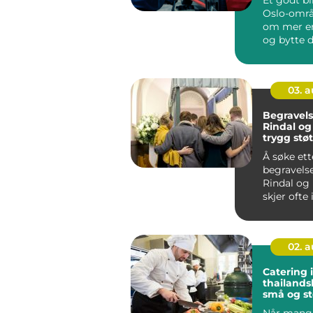
Oslo-områ
om mer en
og bytte d
mange bile
03. 
Begravels
Rindal o
trygg stø
personlig
Å søke ett
i en vansk
begravelse
Rindal og
skjer ofte i
02. 
Catering 
thailands
små og st
anlednin
Når mang