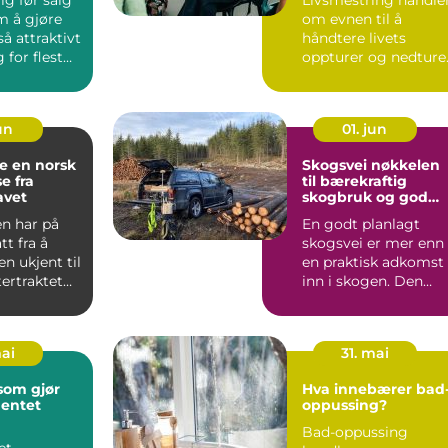
utvikling
m å gjøre
om evnen til å
å attraktivt
håndtere livets
for flest
oppturer og nedture
re. I...
med stør...
jun
01. jun
rsk
Skogsvei nøkkelen
e fra
til bærekraftig
avet
skogbruk og god
naturforvaltning
n har på
En godt planlagt
tt fra å
skogsvei er mer enn
n ukjent til
en praktisk adkomst
tertraktet
inn i skogen. Den
t nors...
påvirker økonomi,
naturmi...
mai
31. mai
som gjør
Hva innebærer bad
entet
oppussing?
Bad-oppussing
et