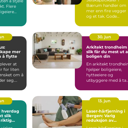
uten å stjele
Bærum handler om
kt. Flere
mer enn fire vegger
igeiere
og et tak. Gode
s fre...
lokaler gir en trygg
ra...
jun
30. jun
us:
Arkitekt trondheim
skape mer
slik får du mest ut 
 å flytte
boligen din
lever at
En arkitekt trondhe
r for liten
hjelper boligeiere,
 ønsket om å
hytteeiere og
der seg.
utbyggere med å ta
ilien h...
bedre valg når de sk
by...
jun
13. jun
l hverdag
Laser-hårfjerning i
lik
Bergen: Varig
riktig
reduksjon av
uønsket hårvekst
 virker
Laser-hårfjerning i