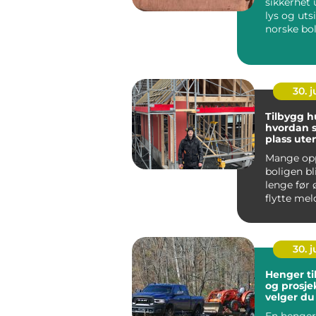
sikkerhet 
lys og utsi
norske bol
velger glas
30. 
Tilbygg h
hvordan 
plass uten
Mange opp
boligen bli
lenge før
flytte mel
Kanskje fam
30. 
Henger ti
og prosjekt s
velger du 
løsning
En henger