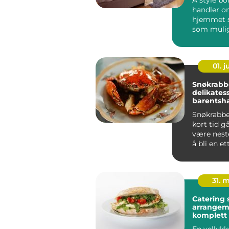
handler o
hjemmet s
som mulig 
mulig kjøpe
01. 
Snøkrabbe en no
delikatess
barentsh
Snøkrabbe
kort tid gå
være neste
å bli en et
råvare i de
31. 
Catering 
arrangem
komplett
En vellykk