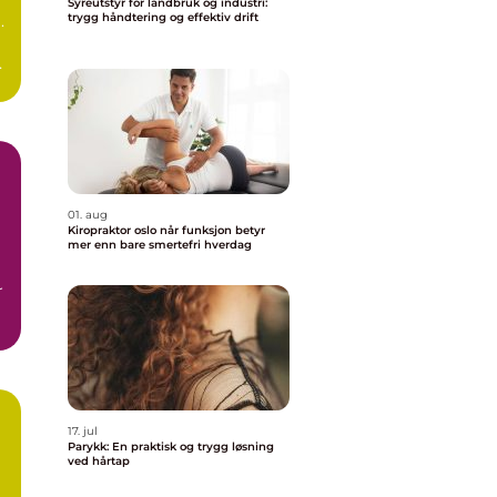
Syreutstyr for landbruk og industri:
trygg håndtering og effektiv drift
.
01. aug
Kiropraktor oslo når funksjon betyr
mer enn bare smertefri hverdag
r
17. jul
Parykk: En praktisk og trygg løsning
ved hårtap