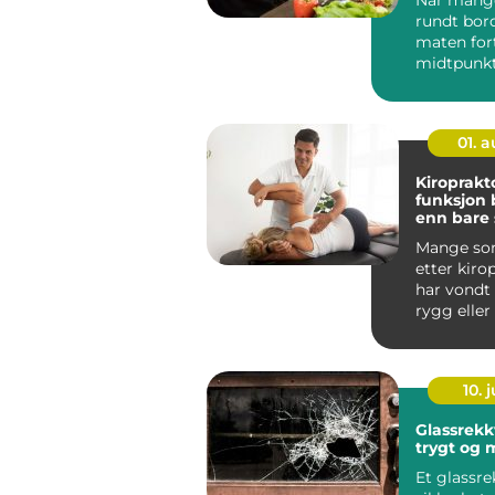
rundt bord
maten for
midtpunkte
Sandvika s
mot thaila
01. 
Kiropraktor 
funksjon 
enn bare 
hverdag
Mange so
etter kiro
har vondt 
rygg eller
først og fr
10. j
Glassrekkv
trygt og
Et glassre