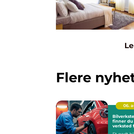
Le
Flere nyhe
06. 
Bilverksted 
finner du 
verksted f
din
Et godt bi