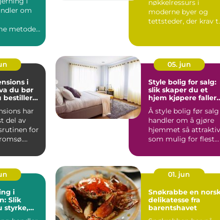
jerning i
nøkkelressurs i
andler om
moderne byer og
tettsteder, der krav ti
e metoder
renhet, sikkerhet og
arig
miljøven...
.
jun
05. jun
nsions i
Style bolig for salg:
va du bør
slik skaper du et
u bestiller
hjem kjøpere faller
for
nsions har
Å style bolig før salg
st del av
handler om å gjøre
rutinen for
hjemmet så attraktiv
romsø.
som mulig for flest
på mye vær,
mulig kjøpere. I...
jun
01. jun
ing i
Snøkrabbe en norsk
: Slik
delikatesse fra
 styrke,
barentshavet
g varig