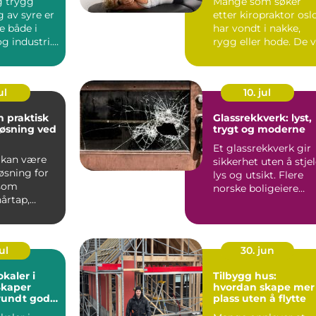
g trygg
Mange som søker
ift
 av syre er
etter kiropraktor osl
e både i
har vondt i nakke,
g industri.
rygg eller hode. De v
sesser
først og fremst bl...
ul
10. jul
n praktisk
Glassrekkverk: lyst,
løsning ved
trygt og moderne
Et glassrekkverk gir
 kan være
sikkerhet uten å stje
løsning for
lys og utsikt. Flere
 som
norske boligeiere
årtap,
velger glass fre...
..
ul
30. jun
kaler i
Tilbygg hus:
kaper
hvordan skape mer
undt gode
plass uten å flytte