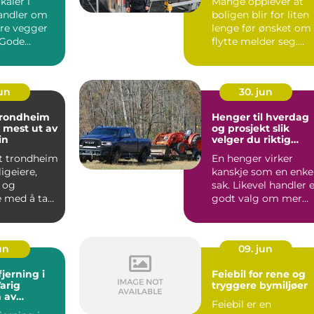
kaler i
Mange opplever at
ndler om
boligen blir for liten
ire vegger
lenge før ønsket om
 Gode
flytte melder seg.
r en trygg
Kanskje familien h...
jun
30. jun
trondheim
Henger til hverdag
u mest ut av
og prosjekt slik
in
velger du riktig
løsning
kt trondheim
En henger virker
ligeiere,
kanskje som en enke
e og
sak. Likevel handler 
 med å ta
godt valg om mer
 når de skal
enn pris og
lastekapa...
un
09. jun
jerning i
Feiebil for rene og
arig
tryggere bymiljøer
 av
Feiebil er en
årvekst