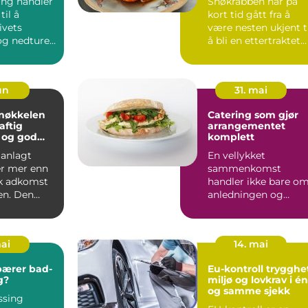
ing handler
Snøkrabben har på
il å
kort tid gått fra å
ivets
være nesten ukjent t
og nedturer
å bli en ettertraktet
.
råvare i det nors...
jun
31. mai
Catering som gjør
aftig
arrangementet
 og god
komplett
altning
lanlagt
En vellykket
er mer enn
sammenkomst
sk adkomst
handler ikke bare o
en. Den
anledningen og
økonomi,
selskapet, men også
om maten. Når gjest.
mai
14. mai
bærer bad-
Eu-kontroll trygghet,
g?
miljø og lovkrav i én
og samme sjekk
ssing