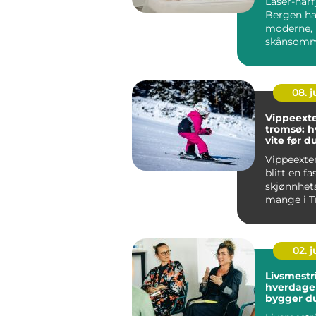
Laser-hårf
Bergen h
moderne,
skånsomm
som gir v
reduksjon..
08. 
Vippeexte
tromsø: h
vite før d
time
Vippeexte
blitt en fa
skjønnhets
mange i T
Byen byr 
...
02. 
Livsmestr
hverdagen
bygger du
balanse o