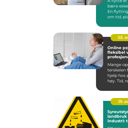
Å flytte e
bære esker 
En flyttin
om tid, p
og trygg h
03. 
Online psy
fleksibel v
profesjone
Mange opp
terskelen 
hjelp hos 
høy. Tid, r
skam eller 
01. 
Syreutstyr
landbruk
industri: 
håndteri