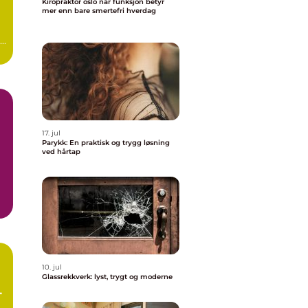
Kiropraktor oslo når funksjon betyr
mer enn bare smertefri hverdag
..
17. jul
Parykk: En praktisk og trygg løsning
ved hårtap
10. jul
Glassrekkverk: lyst, trygt og moderne