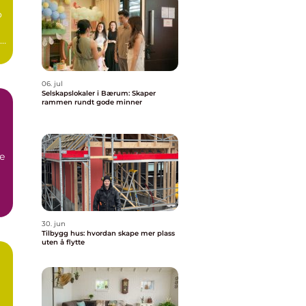
o
il
06. jul
Selskapslokaler i Bærum: Skaper
rammen rundt gode minner
le
30. jun
Tilbygg hus: hvordan skape mer plass
uten å flytte