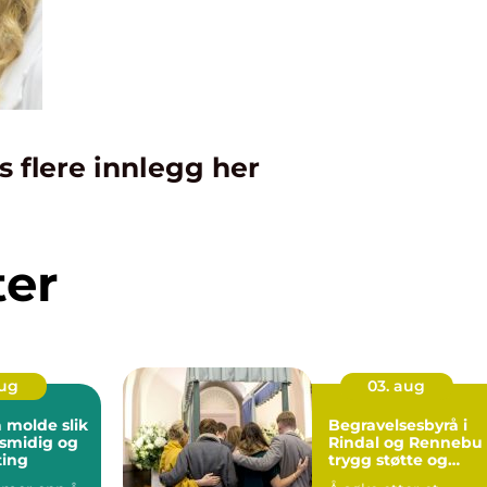
s flere innlegg her
ter
aug
03. aug
molde slik
Begravelsesbyrå i
 smidig og
Rindal og Rennebu 
ting
trygg støtte og
personlig veilednin