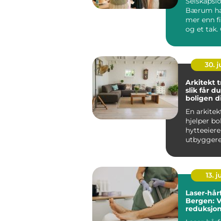
Selskapslo
Bærum ha
mer enn f
og et tak.
lokaler gi
ra...
30. 
Arkitekt 
slik får d
boligen d
En arkite
hjelper bo
hytteeier
utbyggere
bedre valg
by...
13. j
Laser-hårf
Bergen: V
reduksjon
uønsket h