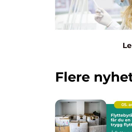
Le
Flere nyhe
05. 
Flyttebyrå 
får du en
trygg flyt